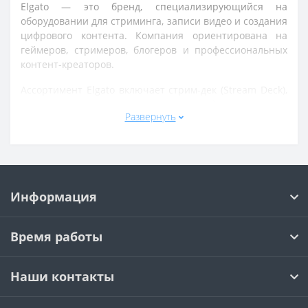
Elgato — это бренд, специализирующийся на
оборудовании для стриминга, записи видео и создания
цифрового контента. Компания ориентирована на
геймеров, стримеров, блогеров и профессиональных
контент-креаторов.
Ассортимент Elgato включает стрим-дек (Stream Deck),
карты захвата видео, камеры, микрофоны, световое
Развернуть
оборудование (key light), крепления и аксессуары для
студийной работы. Продукция широко используется
для трансляций на Twitch, YouTube и других
платформах.
Устройства Elgato отличаются простотой интеграции,
Информация
высокой стабильностью и удобным управлением через
фирменное программное обеспечение. Многие
решения позволяют автоматизировать процессы
Время работы
стрима и улучшить качество трансляций.
Бренд делает акцент на удобстве, профессиональном
Наши контакты
качестве и экосистеме для контент-креаторов,
предлагая инструменты для создания и управления