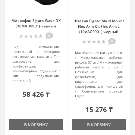
Микрофон Elgato Wave DX
Штатив Elgato Multi Mount
(10MAH9901) черный
Flex Arm Kit Flex Arm L
(10AAC9901) черный
0
0
Вид исполнения:
настольный
Материал
Максимальная нагрузка:
2 кг
изготовления:
пластик
Тип
Максимальная рабочая
микрофона:
для
высота:
57 см
Минимальная
конференции,
рабочая высота:
8 см
компьютерный, студийный
Назначение:
Для
Тип подключения:
фотосъемки, для
проводной
видеосъемки, для
смартфонов, для планшетов
Совместимые бренды:
58 426 ₸
Elgato
15 276 ₸
В КОРЗИНУ
В КОРЗИНУ