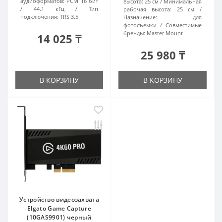
аудиоформатов:
PCM 16 бит
высота:
25 см
Минимальная
/ 44.1 кГц
Тип
рабочая высота:
25 см
подключения:
TRS 3.5
Назначение:
для
фотосъемки
Совместимые
бренды:
Master Mount
14 025 ₸
25 980 ₸
В КОРЗИНУ
В КОРЗИНУ
Устройство видеозахвата
Elgato Game Capture
(10GAS9901) черный