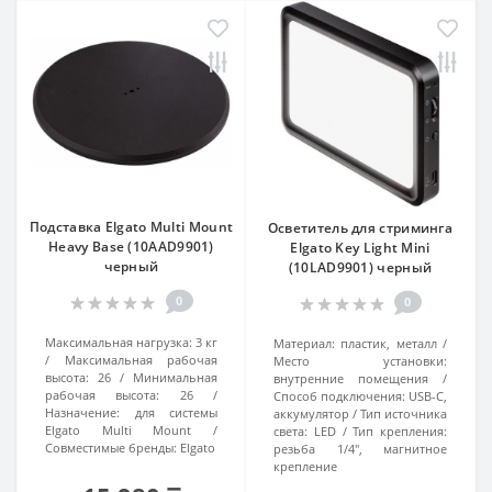
Подставка Elgato Multi Mount
Осветитель для стриминга
Heavy Base (10AAD9901)
Elgato Key Light Mini
черный
(10LAD9901) черный
0
0
Максимальная нагрузка:
3 кг
Материал:
пластик, металл
Максимальная рабочая
Место установки:
высота:
26
Минимальная
внутренние помещения
рабочая высота:
26
Способ подключения:
USB-C,
Назначение:
для системы
аккумулятор
Тип источника
Elgato Multi Mount
света:
LED
Тип крепления:
Совместимые бренды:
Elgato
резьба 1/4", магнитное
крепление