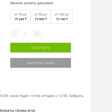
Можно купить дешевле:
от 10 шт
от 50 шт
от 100 шт
75 449 ₸
73 909 ₸
73 140 ₸
-
+
В КОРЗИНУ
БЫСТРЫЙ ЗАКАЗ
)
0:00, заказ будет готов сегодня к 12:00. Забрать
Алматы (Алма-Ата)