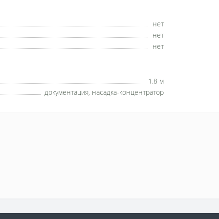
нет
нет
нет
1.8 м
документация, насадка-концентратор