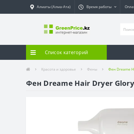
Алматы (Алма-Ата)
Время работы
Опла
Список категорий
Красота и здоровье
Фены
Фен Dreame Ha
Фен Dreame Hair Dryer Glor