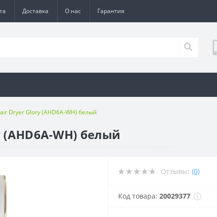
та
Доставка
О нас
Гарантия
ir Dryer Glory (AHD6A-WH) белый
y (AHD6A-WH) белый
Отзывы:
(0)
Код товара:
20029377