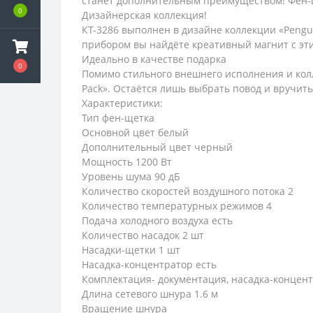
станет дополнительным преимуществом! Фен-щё
0
Дизайнерская коллекция!
КТ-3286 выполнен в дизайне коллекции «Pengui
прибором вы найдёте креативный магнит с эт
Идеально в качестве подарка
0
Помимо стильного внешнего исполнения и колл
Pack». Остаётся лишь выбрать повод и вручить
Характеристики:
Тип фен-щетка
Основной цвет белый
Дополнительный цвет черный
Мощность 1200 Вт
Уровень шума 90 дБ
Количество скоростей воздушного потока 2
Количество температурных режимов 4
Подача холодного воздуха есть
Количество насадок 2 шт
Насадки-щетки 1 шт
Насадка-концентратор есть
Комплектация- документация, насадка-концент
Длина сетевого шнура 1.6 м
Вращение шнура