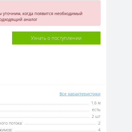
ы уточним, когда появится необходимый
подходящий аналог
Узнать о поступлении
Все характеристики
1.6 м
есть
2 шт
ого потока:
2
жимов:
4