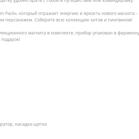
тку удобно брать с собой в путешествие или командировку.
n Pack», который отражает энергию и яркость нового маскота -
им персонажем. Соберите всю коллекцию китов и пингвинов!
екционного магнита в комплекте, прибор упакован в фирменну
 подарок!
ратор, насадка-щетка