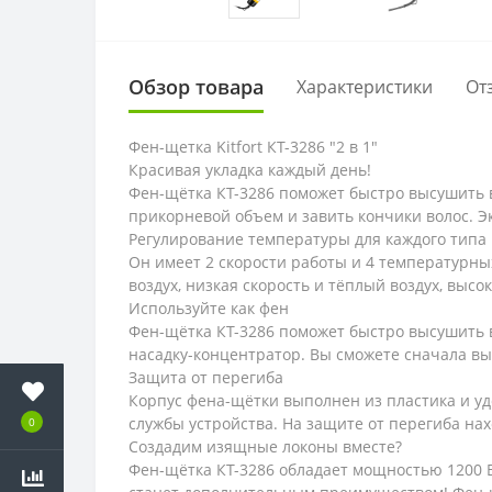
Обзор товара
Характеристики
От
Фен-щетка Kitfort КТ-3286 "2 в 1"
Красивая укладка каждый день!
Фен-щётка КТ-3286 поможет быстро высушить ва
прикорневой объем и завить кончики волос. Э
Регулирование температуры для каждого типа 
Он имеет 2 скорости работы и 4 температурн
воздух, низкая скорость и тёплый воздух, высо
Используйте как фен
Фен-щётка КТ-3286 поможет быстро высушить в
насадку-концентратор. Вы сможете сначала вы
Защита от перегиба
Корпус фена-щётки выполнен из пластика и уд
службы устройства. На защите от перегиба нах
0
Создадим изящные локоны вместе?
Фен-щётка КТ-3286 обладает мощностью 1200 В