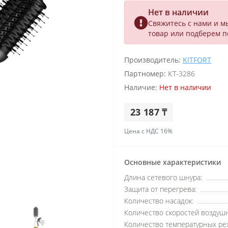
Нет в наличии
Свяжитесь с нами и м
товар или подберем 
Производитель:
KITFORT
Партномер:
КТ-3286
Наличие:
Нет в наличии
23 187 ₸
Цена с НДС 16%
Основные характеристики
Длина сетевого шнура:
Защита от перегрева:
Количество насадок:
Количество скоростей воздушн
Количество температурных ре