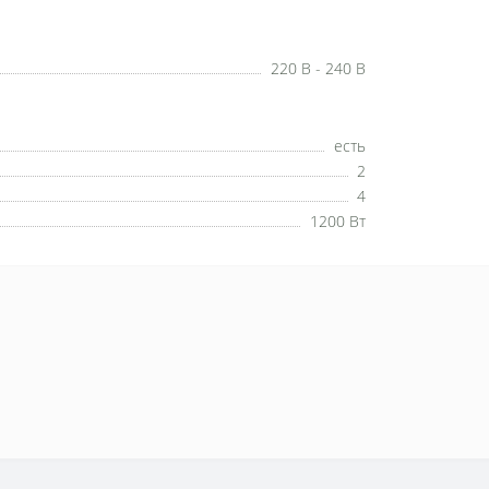
220 В - 240 В
есть
2
4
1200 Вт