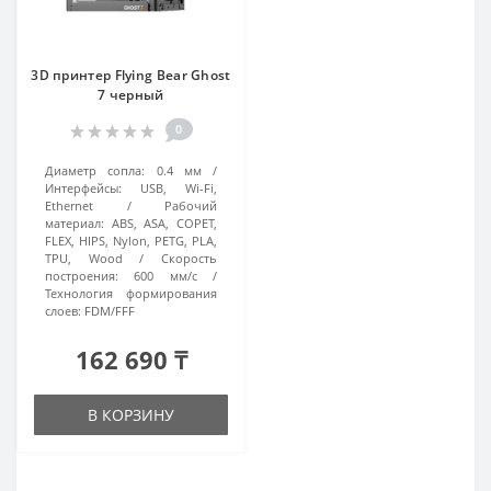
3D принтер Flying Bear Ghost
7 черный
0
Диаметр сопла:
0.4 мм
Интерфейсы:
USB, Wi-Fi,
Ethernet
Рабочий
материал:
ABS, ASA, COPET,
FLEX, HIPS, Nylon, PETG, PLA,
TPU, Wood
Скорость
построения:
600 мм/с
Технология формирования
слоев:
FDM/FFF
162 690 ₸
В КОРЗИНУ