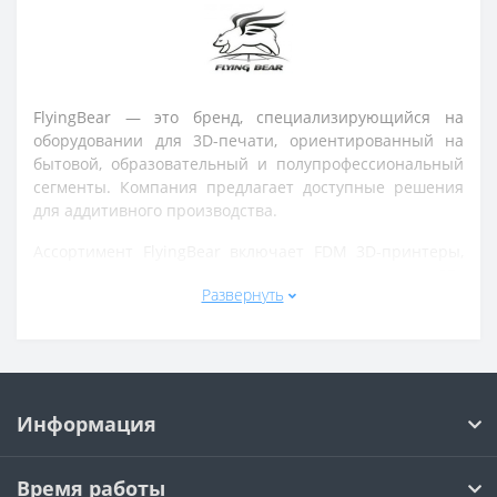
FlyingBear — это бренд, специализирующийся на
оборудовании для 3D-печати, ориентированный на
бытовой, образовательный и полупрофессиональный
сегменты. Компания предлагает доступные решения
для аддитивного производства.
Ассортимент FlyingBear включает FDM 3D-принтеры,
комплектующие, запчасти и аксессуары для 3D-
Развернуть
печати. Продукция широко используется для обучения,
хобби, прототипирования и небольшого производства.
Устройства FlyingBear отличаются простой сборкой,
понятным управлением и поддержкой популярных
материалов (PLA, ABS, PETG). Многие модели подходят
Информация
как для начинающих, так и для пользователей с
опытом в 3D-печати.
Время работы
Бренд делает акцент на доступности,