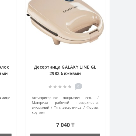
олос
Десертница GALAXY LINE GL
рный
2982 бежевый
0
а лице
Антипригарное покрытие:
есть
Материал рабочей поверхности:
алюминий
Тип:
десертница
Форма:
круглая
7 040 ₸