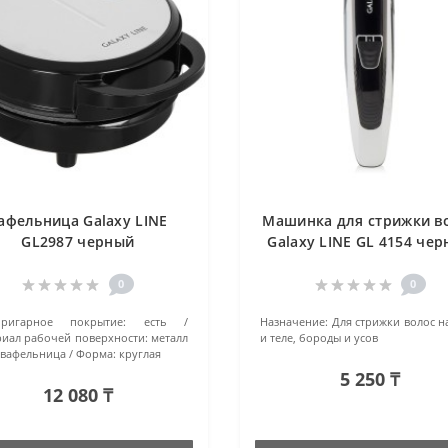
афельница Galaxy LINE
Машинка для стрижки в
GL2987 черный
Galaxy LINE GL 4154 че
0
0
пригарное покрытие:
есть
Назначение:
Для стрижки волос н
иал рабочей поверхности:
металл
и теле, бороды и усов
вафельница
Форма:
круглая
5 250 ₸
12 080 ₸