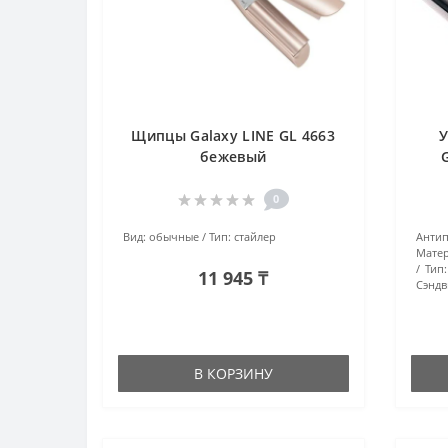
Щипцы Galaxy LINE GL 4663
У
бежевый
0
Вид:
обычные
Тип:
стайлер
Анти
Матер
Тип:
11 945 ₸
Сэндв
В КОРЗИНУ