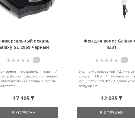
ниверсальный пекарь
Фен для волос Galaxy 
Galaxy GL 2959 черный
4331
0
0
пригарное покрытие:
есть
Вид:
полноразмерный
Длина се
иал рабочей поверхности:
металл
шнура:
1.8 м
Ионизация:
универсальный пекарь
Форма:
Мощность:
2200 Вт
Подача хол
ич-тостер
воздуха:
есть
17 105 ₸
12 035 ₸
В КОРЗИНУ
В КОРЗИНУ