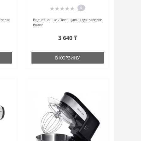
0
авивки
Вид:
обычные
Тип:
щипцы для завивки
волос
3 640 ₸
В КОРЗИНУ