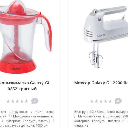
ковыжималка Galaxy GL
Миксер Galaxy GL 2200 б
0852 красный
0
0
для цитрусовых
Количество
Вид:
ручной
Количество насадок
стей:
1
Максимальная мощность:
Максимальная мощность:
25
Материал корпуса:
пластик
Материал корпуса:
пластик
 резервуара для сока:
1000 мл
чаши:
нет