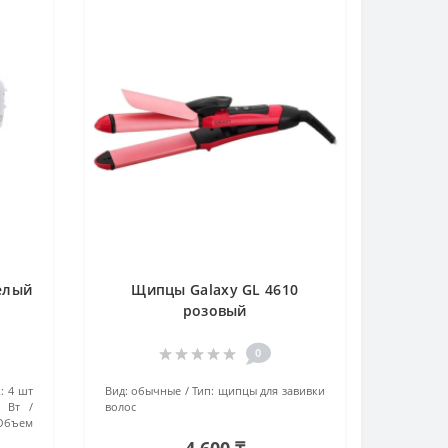
елый
Щипцы Galaxy GL 4610
розовый
0
:
4 шт
Вид:
обычные
Тип:
щипцы для завивки
0 Вт
волос
Объем
4 600 ₸