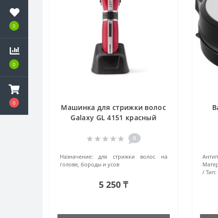
0
0
0
Машинка для стрижки волос
В
Galaxy GL 4151 красный
0
Назначение:
для стрижки волос на
Анти
голове, бороды и усов
Матер
Тип:
5 250 ₸