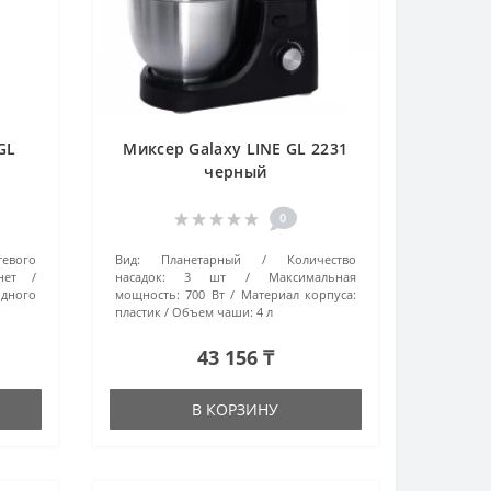
GL
Миксер Galaxy LINE GL 2231
черный
0
тевого
Вид:
Планетарный
Количество
нет
насадок:
3 шт
Максимальная
одного
мощность:
700 Вт
Материал корпуса:
пластик
Объем чаши:
4 л
43 156 ₸
В КОРЗИНУ