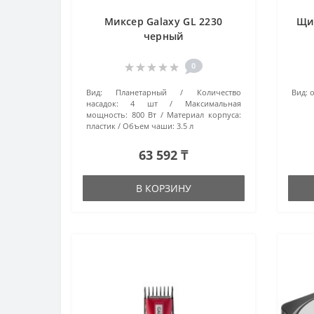
Миксер Galaxy GL 2230
Щи
черный
0
Вид:
Планетарный
Количество
Вид:
насадок:
4 шт
Максимальная
мощность:
800 Вт
Материал корпуса:
пластик
Объем чаши:
3.5 л
63 592 ₸
В КОРЗИНУ