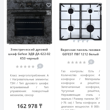
Электрический духовой
Варочная панель газовая
шкаф Gefest ЭДВ ДА 622-02
GEFEST ПВГ 1212 белый
К53 черный
0
0
Газ контроль:
Есть
Количество конфорок:
4
Класс энергопотребления:
А
конфорки
Материалы
Нагревательные элементы:
конфорок и решёток:
ТЭН
Тип духового шкафа:
Запечатанные конфорки,
встраиваемый
Тип
Чугунные решётки,
управления:
поворотный
Нержавеющая сталь с
механизм, сенсор
эмалью
Размер панели:
30 ″
(~76 см)
Типы конфорок и
162 978 ₸
диапазон мощности:
8 000–