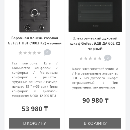
Варочная панель газовая
Электрический духовой
GEFEST ПВГ (1003 K2) черный
шкаф Gefest ЭДВ ДА 602 К2
черный
0
0
Газ контроль:
Есть
Количество конфорок:
2
Класс энергопотребления:
А
конфорки
Материалы
Нагревательные элементы:
конфорок и решёток:
ТЭН
Тип духового шкафа:
Чугунные решётки
Размер
встраиваемый
Тип
панели:
15 ″ (~38 см)
Типы
управления:
механическое
конфорок и диапазон
мощности:
8 000–12 000 BTU
90 980 ₸
53 980 ₸
В КОРЗИНУ
В КОРЗИНУ