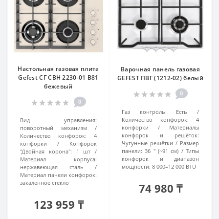
Настольная газовая плита
Варочная панель газовая
Gefest СГ СВН 2230-01 В81
GEFEST ПВГ (1212-02) белый
бежевый
0
0
Газ контроль:
Есть
Количество конфорок:
4
Вид управления:
конфорки
Материалы
поворотный механизм
конфорок и решёток:
Количество конфорок:
4
Чугунные решётки
Размер
конфорки
Конфорок
панели:
36 ″ (~91 см)
Типы
"Двойная корона":
1 шт
конфорок и диапазон
Материал корпуса:
мощности:
8 000–12 000 BTU
нержавеющая сталь
Материал панели конфорок:
закаленное стекло
74 980 ₸
123 959 ₸