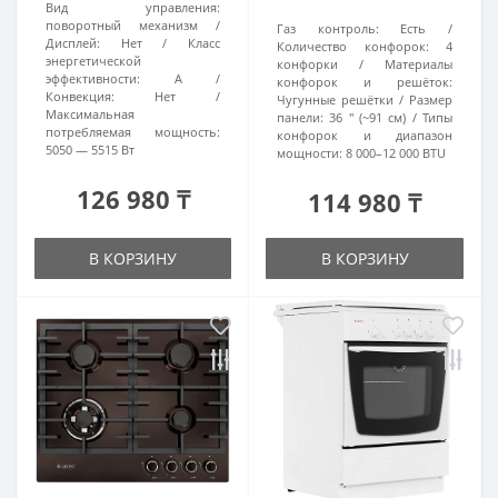
Вид управления:
поворотный механизм
Газ контроль:
Есть
Дисплей:
Нет
Класс
Количество конфорок:
4
энергетической
конфорки
Материалы
эффективности:
А
конфорок и решёток:
Конвекция:
Нет
Чугунные решётки
Размер
Максимальная
панели:
36 ″ (~91 см)
Типы
потребляемая мощность:
конфорок и диапазон
5050 — 5515 Вт
мощности:
8 000–12 000 BTU
126 980 ₸
114 980 ₸
В КОРЗИНУ
В КОРЗИНУ