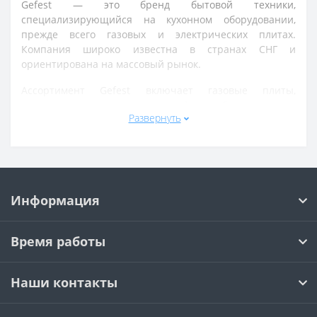
Gefest — это бренд бытовой техники,
специализирующийся на кухонном оборудовании,
прежде всего газовых и электрических плитах.
Компания широко известна в странах СНГ и
ориентирована на массовый рынок.
Ассортимент Gefest включает газовые плиты,
варочные панели, духовые шкафы, комбинированные
Развернуть
плиты, вытяжки и другую кухонную технику. Продукция
используется в квартирах, частных домах и на дачах.
Устройства Gefest отличаются надежной
конструкцией, простым управлением и
ремонтопригодностью. Многие модели рассчитаны на
Информация
длительную эксплуатацию в бытовых условиях и
адаптированы под стандартные кухонные сети.
Время работы
Бренд делает акцент на практичности, долговечности
и доступности, предлагая функциональные решения
для приготовления пищи.
Наши контакты
Gefest — это кухонная техника, обеспечивающая