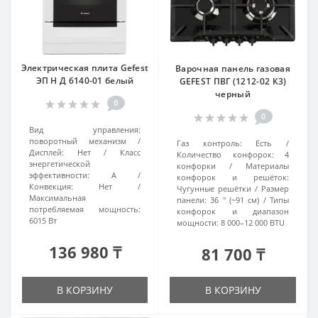
Электрическая плита Gefest
Варочная панель газовая
ЭП Н Д 6140-01 белый
GEFEST ПВГ (1212-02 К3)
черный
0
0
Вид управления:
поворотный механизм
Газ контроль:
Есть
Дисплей:
Нет
Класс
Количество конфорок:
4
энергетической
конфорки
Материалы
эффективности:
А
конфорок и решёток:
Конвекция:
Нет
Чугунные решётки
Размер
Максимальная
панели:
36 ″ (~91 см)
Типы
потребляемая мощность:
конфорок и диапазон
6015 Вт
мощности:
8 000–12 000 BTU
136 980 ₸
81 700 ₸
В КОРЗИНУ
В КОРЗИНУ