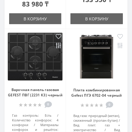
83 980 ₸
В КОРЗИНУ
В КОРЗИНУ
Варочная панель газовая
Плита комбинированная
GEFEST ПВГ (2231 К3) черный
Gefest ПГЭ 6702-04 черный
0
0
Газ контроль:
Есть
Вид газа:
природный (метан),
Количество конфорок:
4
сжиженный (пропан-бутан)
конфорки
Материалы
Вид плит:
газ +
конфорок и решёток:
электричество
Вид