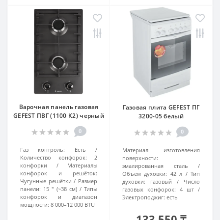
Варочная панель газовая
Газовая плита GEFEST ПГ
GEFEST ПВГ (1100 K2) черный
3200-05 белый
0
0
Газ контроль:
Есть
Материал изготовления
Количество конфорок:
2
поверхности:
конфорки
Материалы
эмалированная сталь
конфорок и решёток:
Объем духовки:
42 л
Тип
Чугунные решётки
Размер
духовки:
газовый
Число
панели:
15 ″ (~38 см)
Типы
газовых конфорок:
4 шт
конфорок и диапазон
Электроподжиг:
есть
мощности:
8 000–12 000 BTU
133 550 ₸