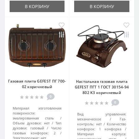
В КОРЗИНУ
В КОРЗИНУ
Газовая плита GEFEST ПГ 700-
Настольная газовая плита
02 коричневый
GEFEST ПГТ 1 ГОСТ 30154-94
802 K3 коричневый
0
0
Материал изготовления
поверхности:
Вид управления:
эмалированная сталь
механическое
Газ-
Объем духовки:
нет
Тип
контроль:
нет
Количество
духовки:
газовый
Число
конфорок:
1 конфорка
газовых конфорок:
2
Материал корпуса:
Электроподжиг:
нет
нержавеющая сталь