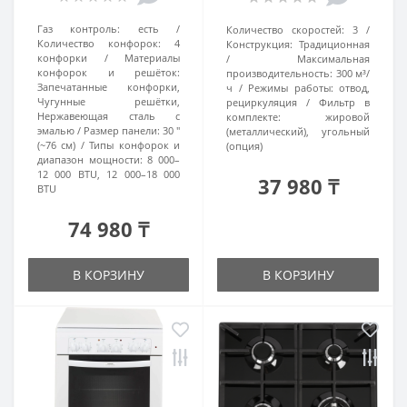
Газ контроль:
есть
Количество скоростей:
3
Количество конфорок:
4
Конструкция:
Традиционная
конфорки
Материалы
Максимальная
конфорок и решёток:
производительность:
300 м³/
Запечатанные конфорки,
ч
Режимы работы:
отвод,
Чугунные решётки,
рециркуляция
Фильтр в
Нержавеющая сталь с
комплекте:
жировой
эмалью
Размер панели:
30 ″
(металлический), угольный
(~76 см)
Типы конфорок и
(опция)
диапазон мощности:
8 000–
12 000 BTU, 12 000–18 000
37 980 ₸
BTU
74 980 ₸
В КОРЗИНУ
В КОРЗИНУ