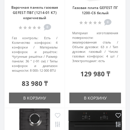
Варочная панель газовая
Газовая плита GEFEST ПГ
GEFEST ПВГ (1214-01 К7)
1200-С6 белый
коричневый
0
0
Материал изготовления
поверхности:
Газ контроль:
Есть
эмалированная сталь
Количество конфорок:
4
Объем духовки:
63 л
Тип
конфорки
Материалы
духовки:
газовый
Число
конфорок и решёток:
газовых конфорок:
4 шт
Чугунные решётки
Размер
Электроподжиг:
есть
панели:
36 ″ (~91 см)
Типы
конфорок и диапазон
мощности:
8 000–12 000 BTU
129 980 ₸
83 980 ₸
В КОРЗИНУ
В КОРЗИНУ