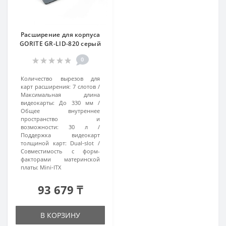
Расширение для корпуса
GORITE GR-LID-820 серый
0
Количество вырезов для
карт расширения:
7 слотов
Максимальная длина
видеокарты:
До 330 мм
Общее внутреннее
пространство и
возможности:
30 л
Поддержка видеокарт
толщиной карт:
Dual‑slot
Совместимость с форм-
факторами материнской
платы:
Mini‑ITX
93 679 ₸
В КОРЗИНУ