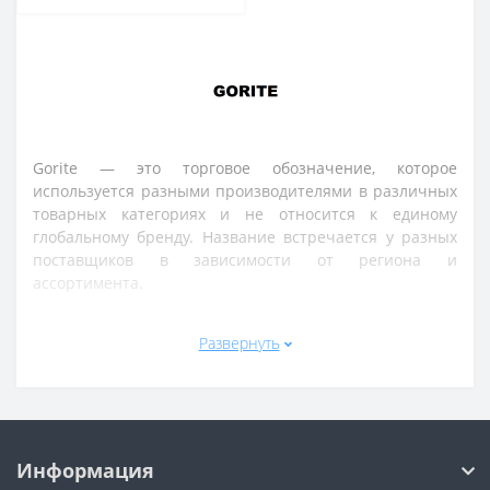
Gorite — это торговое обозначение, которое
используется разными производителями в различных
товарных категориях и не относится к единому
глобальному бренду. Название встречается у разных
поставщиков в зависимости от региона и
ассортимента.
Под брендом Gorite могут выпускаться товары для
Развернуть
дома, электроника, аксессуары, мелкая техника,
инструменты и другие изделия массового сегмента.
Конкретный набор продукции зависит от
производителя и линейки.
Продукция Gorite обычно ориентирована на базовые и
Информация
повседневные задачи: простота использования,