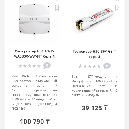
Wi-Fi роутер H3C EWP-
Трансивер H3C SFP-GE-T
WA530X-WW-FIT белый
серый
0
0
Класс Wi-Fi:
-
Количество
Вид:
SFP-модуль
LAN портов:
3
Мобильный
Интерфейсы:
1000Base-T
выход в интернет:
-
Назначение:
сеть и
Скорость передачи по
коммутация
Разъемы:
RJ-45
проводному подключению:
Тип:
SFP-модуль
1000 Мбит/с
Стандарт Wi-Fi:
6 (802.11ax), 5 (802.11ac), 4
39 125 ₸
(802.11n)
100 790 ₸