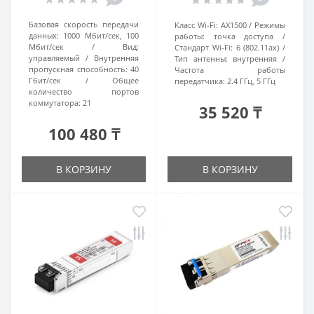
Базовая скорость передачи
Класс Wi-Fi:
AX1500
Режимы
данных:
1000 Мбит/сек, 100
работы:
точка доступа
Мбит/сек
Вид:
Стандарт Wi-Fi:
6 (802.11ax)
управляемый
Внутренняя
Тип антенны:
внутренняя
пропускная способность:
40
Частота работы
Гбит/сек
Общее
передатчика:
2.4 ГГц, 5 ГГц
количество портов
коммутатора:
21
35 520 ₸
100 480 ₸
В КОРЗИНУ
В КОРЗИНУ