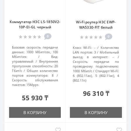
Коммутатор H3C LS-1850V2-
Wi-Fi роутер H3C EWP-
10P-EI-GL черный
WA5330-FIT белый
0
0
Базовая скорость передачи
Класс Wi-Fi:
-
Количество
данных:
1000 Мбит/сек, 100
LAN портов:
3
Мобильный
Мбит/сек
Вид:
выход в интернет:
-
управляемый
Внутренняя
Скорость передачи по
пропускная способность:
20
проводному подключению:
Гбит/с
Общее количество
1000 Мбит/с
Стандарт Wi-Fi:
портов коммутатора:
8
6 (802.11ax), 5 (802.11ac), 4
Скорость обслуживания
(802.11n)
пакетов:
15Mpps
96 310 ₸
55 930 ₸
В КОРЗИНУ
В КОРЗИНУ