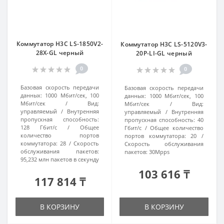
Коммутатор H3C LS-1850V2-
Коммутатор H3C LS-5120V3-
28X-GL черный
20P-LI-GL черный
0
0
Базовая скорость передачи
Базовая скорость передачи
данных:
1000 Мбит/сек, 100
данных:
1000 Мбит/сек, 100
Мбит/сек
Вид:
Мбит/сек
Вид:
управляемый
Внутренняя
управляемый
Внутренняя
пропускная способность:
пропускная способность:
40
128 Гбит/с
Общее
Гбит/с
Общее количество
количество портов
портов коммутатора:
20
коммутатора:
28
Скорость
Скорость обслуживания
обслуживания пакетов:
пакетов:
30Mpps
95,232 млн пакетов в секунду
103 616 ₸
117 814 ₸
В КОРЗИНУ
В КОРЗИНУ