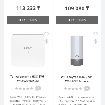
113 233 ₸
109 080 ₸
В КОРЗИНУ
В КОРЗИНУ
Точка доступа H3C EWP-
Wi-Fi роутер H3C EWP-
WA6020 белый
WA6120X белый
0
0
Класс Wi-Fi:
AX1500
Режимы
Класс Wi-Fi:
-
Количество
работы:
точка доступа
LAN портов:
2
Мобильный
Стандарт Wi-Fi:
6 (802.11ax)
выход в интернет:
-