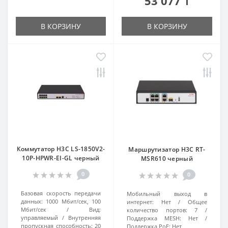
53 077 ₸
В КОРЗИНУ
В КОРЗИНУ
Коммутатор H3C LS-1850V2-
Маршрутизатор H3C RT-
10P-HPWR-EI-GL черный
MSR610 черный
0
0
Базовая скорость передачи
Мобильный выход в
данных:
1000 Мбит/сек, 100
интернет:
Нет
Общее
Мбит/сек
Вид:
количество портов:
7
управляемый
Внутренняя
Поддержка MESH:
Нет
пропускная способность:
20
Поддержка РоЕ:
Нет