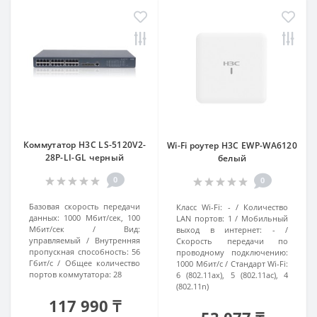
Коммутатор H3C LS-5120V2-
Wi-Fi роутер H3C EWP-WA6120
28P-LI-GL черный
белый
0
0
Базовая скорость передачи
Класс Wi-Fi:
-
Количество
данных:
1000 Мбит/сек, 100
LAN портов:
1
Мобильный
Мбит/сек
Вид:
выход в интернет:
-
управляемый
Внутренняя
Скорость передачи по
пропускная способность:
56
проводному подключению:
Гбит/с
Общее количество
1000 Мбит/с
Стандарт Wi-Fi:
портов коммутатора:
28
6 (802.11ax), 5 (802.11ac), 4
(802.11n)
117 990 ₸