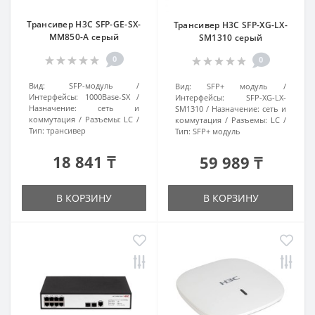
Трансивер H3C SFP-GE-SX-
Трансивер H3C SFP-XG-LX-
MM850-A серый
SM1310 серый
0
0
Вид:
SFP-модуль
Вид:
SFP+ модуль
Интерфейсы:
1000Base-SX
Интерфейсы:
SFP-XG-LX-
Назначение:
сеть и
SM1310
Назначение:
сеть и
коммутация
Разъемы:
LC
коммутация
Разъемы:
LC
Тип:
трансивер
Тип:
SFP+ модуль
18 841 ₸
59 989 ₸
В КОРЗИНУ
В КОРЗИНУ