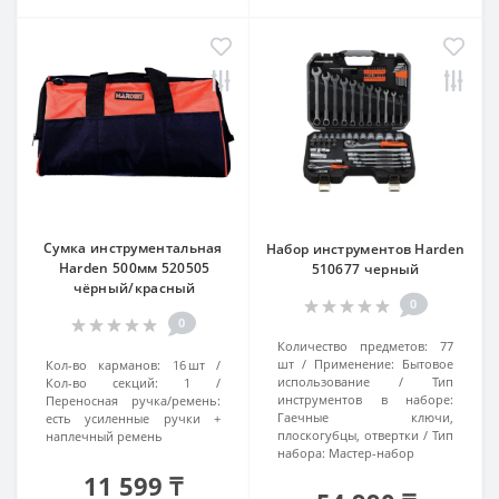
Сумка инструментальная
Набор инструментов Harden
Harden 500мм 520505
510677 черный
чёрный/красный
0
0
Количество предметов:
77
шт
Применение:
Бытовое
Кол-во карманов:
16 шт
использование
Тип
Кол-во секций:
1
инструментов в наборе:
Переносная ручка/ремень:
Гаечные ключи,
есть усиленные ручки +
плоскогубцы, отвертки
Тип
наплечный ремень
набора:
Мастер-набор
11 599 ₸