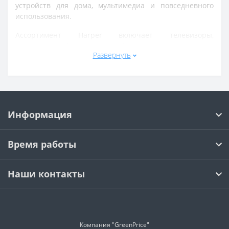
устройств для дома, мультимедиа и повседневного
использования.
Ассортимент Harper включает телевизоры,
аудиотехнику (колонки, саундбары, наушники), мелкую
Развернуть
бытовую электронику, автомобильные аксессуары, а
также устройства для мобильного использования.
Продукция широко представлена в розничных сетях и
онлайн-магазинах.
Устройства Harper отличаются доступной ценой,
Информация
базовой функциональностью и простым управлением.
Многие модели рассчитаны на повседневные задачи
без сложных дополнительных функций.
Время работы
Бренд делает акцент на доступности и
универсальности, предлагая недорогие решения для
Наши контакты
домашнего и личного использования.
Harper — это бытовая и мультимедийная электроника,
обеспечивающая базовые функции для повседневного
использования.
Компания "GreenPrice"