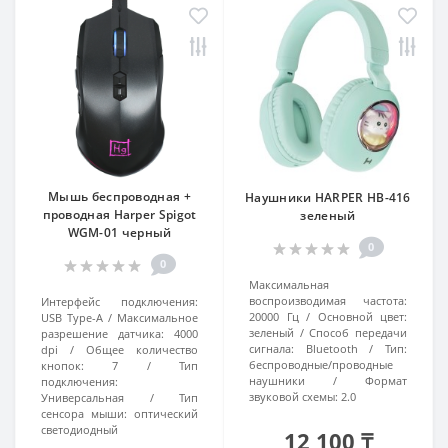
Мышь беспроводная +
Наушники HARPER HB-416
проводная Harper Spigot
зеленый
WGM-01 черный
0
0
Максимальная
воспроизводимая частота:
Интерфейс подключения:
20000 Гц
Основной цвет:
USB Type-A
Максимальное
зеленый
Способ передачи
разрешение датчика:
4000
сигнала:
Bluetooth
Тип:
dpi
Общее количество
беспроводные/проводные
кнопок:
7
Тип
наушники
Формат
подключения:
звуковой схемы:
2.0
Универсальная
Тип
сенсора мыши:
оптический
светодиодный
12 100 ₸