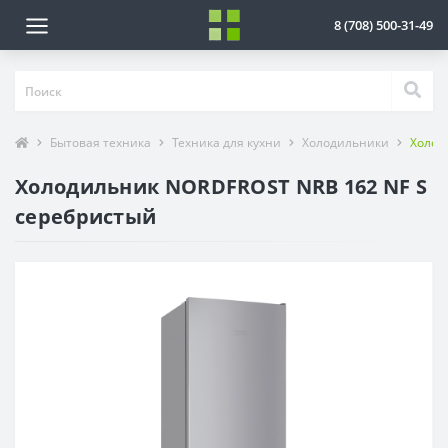
8 (708) 500-31-49
Бытовая техника
Техника для кухни
Холодильники
Холод
Холодильник NORDFROST NRB 162 NF S
серебристый