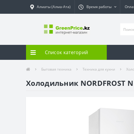
Алматы (Алма-Ата)
Время работы
Опла
Список категорий
Бытовая техника
Техника для кухни
Хол
Холодильник NORDFROST NR