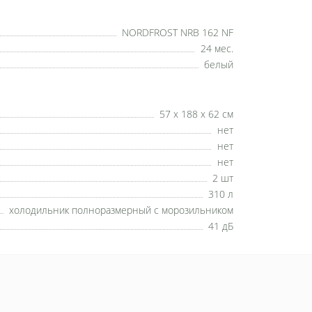
NORDFROST NRB 162 NF
24 мес.
белый
57 x 188 x 62 см
нет
нет
нет
2 шт
310 л
холодильник полноразмерный с морозильником
41 дБ