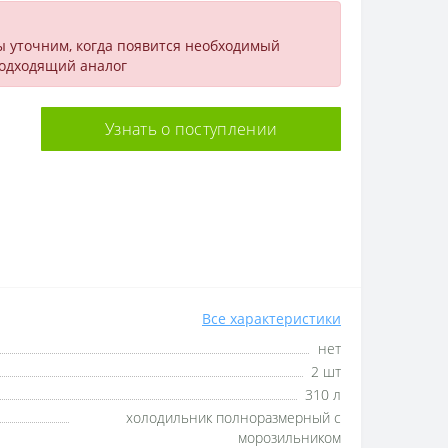
ы уточним, когда появится необходимый
подходящий аналог
Узнать о поступлении
Все характеристики
нет
2 шт
310 л
холодильник полноразмерный с
морозильником