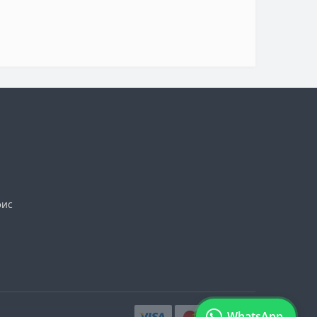
фис
WhatsApp