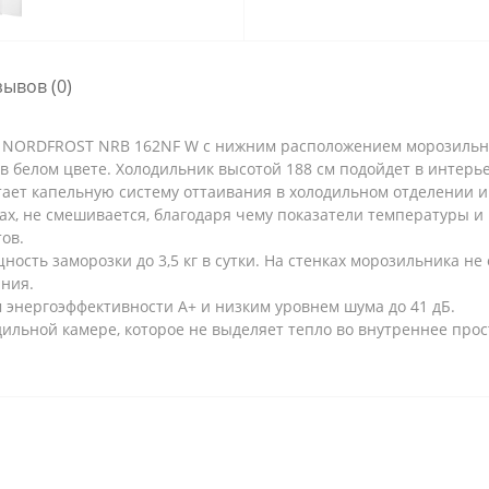
зывов (0)
 NORDFROST NRB 162NF W с нижним расположением морозильно
 белом цвете. Холодильник высотой 188 см подойдет в интерьер
етает капельную систему оттаивания в холодильном отделении и
ах, не смешивается, благодаря чему показатели температуры 
ов.
сть заморозки до 3,5 кг в сутки. На стенках морозильника не 
ания.
 энергоэффективности А+ и низким уровнем шума до 41 дБ.
льной камере, которое не выделяет тепло во внутреннее прост