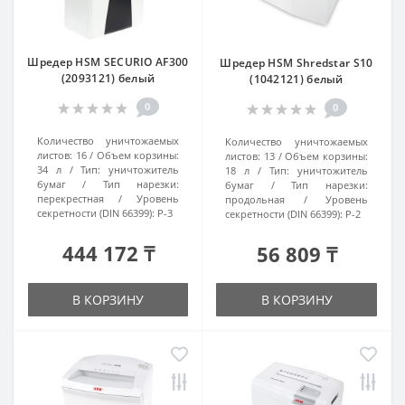
Шредер HSM SECURIO AF300
Шредер HSM Shredstar S10
(2093121) белый
(1042121) белый
0
0
Количество уничтожаемых
Количество уничтожаемых
листов:
16
Объем корзины:
листов:
13
Объем корзины:
34 л
Тип:
уничтожитель
18 л
Тип:
уничтожитель
бумаг
Тип нарезки:
бумаг
Тип нарезки:
перекрестная
Уровень
продольная
Уровень
секретности (DIN 66399):
P-3
секретности (DIN 66399):
P-2
444 172 ₸
56 809 ₸
В КОРЗИНУ
В КОРЗИНУ