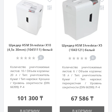
Шредер HSM Shredstar X10
Шредер HSM Shredstar X5
(4,5x 30mm) (1045111) белый
(1043121) белый
0
0
Количество уничтожаемых
Количество уничтожаемых
листов:
10
Объем корзины:
листов:
6
Объем корзины:
20 л
Тип:
уничтожитель
18 л
Тип:
уничтожитель
бумаг
Тип нарезки:
Крошка
бумаг
Тип нарезки:
Уровень секретности (DIN
перекрестная
Уровень
66399):
P-4
секретности (DIN 66399):
P-4
101 300 ₸
67 586 ₸
В КОРЗИНУ
В КОРЗИНУ