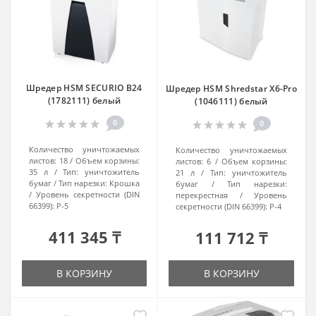
Шредер HSM SECURIO B24
Шредер HSM Shredstar X6-Pro
(1782111) белый
(1046111) белый
0
0
Количество уничтожаемых
Количество уничтожаемых
листов:
18
Объем корзины:
листов:
6
Объем корзины:
35 л
Тип:
уничтожитель
21 л
Тип:
уничтожитель
бумаг
Тип нарезки:
Крошка
бумаг
Тип нарезки:
Уровень секретности (DIN
перекрестная
Уровень
66399):
P-5
секретности (DIN 66399):
P-4
411 345 ₸
111 712 ₸
В КОРЗИНУ
В КОРЗИНУ