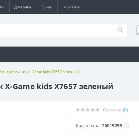
та
Доставка
О нас
Гарантия
внедорожник X-Game kids X7657 зеленый
X-Game kids X7657 зеленый
Отзывы:
(0)
Код товара:
20015259