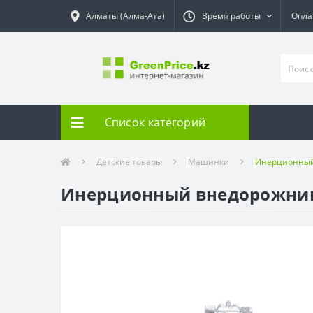
Алматы (Алма-Ата)
Время работы
Опла
Список категорий
Детские товары
Машинки
Инерционный 
Инерционный внедорожник 