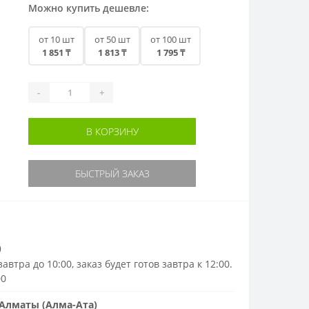
Можно купить дешевле:
от 10 шт
от 50 шт
от 100 шт
1 851 ₸
1 813 ₸
1 795 ₸
-
+
В КОРЗИНУ
БЫСТРЫЙ ЗАКАЗ
)
автра до 10:00, заказ будет готов завтра к 12:00.
00
Алматы (Алма-Ата)