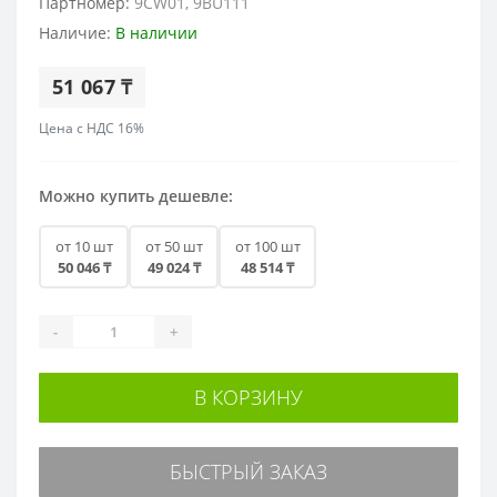
Партномер:
9CW01, 9BU111
Наличие:
В наличии
51 067 ₸
Цена с НДС 16%
Можно купить дешевле:
от 10 шт
от 50 шт
от 100 шт
50 046 ₸
49 024 ₸
48 514 ₸
-
+
В КОРЗИНУ
БЫСТРЫЙ ЗАКАЗ