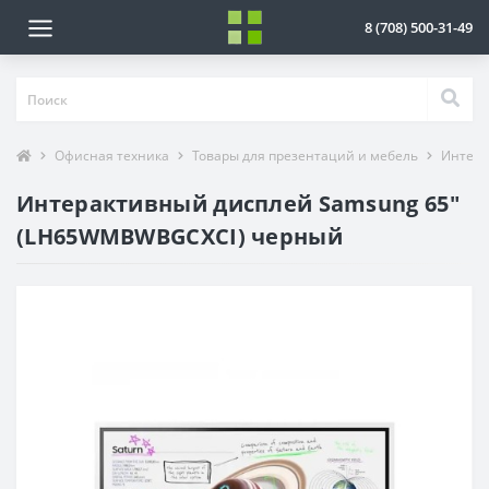
8 (708) 500-31-49
Офисная техника
Товары для презентаций и мебель
Интера
Интерактивный дисплей Samsung 65"
(LH65WMBWBGCXCI) черный