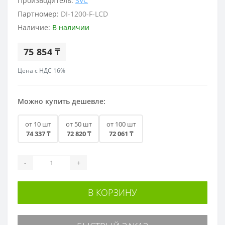
Производитель:
SVC
Партномер:
DI-1200-F-LCD
Наличие:
В наличии
75 854 ₸
Цена с НДС 16%
Можно купить дешевле:
от 10 шт
от 50 шт
от 100 шт
74 337 ₸
72 820 ₸
72 061 ₸
-
+
В КОРЗИНУ