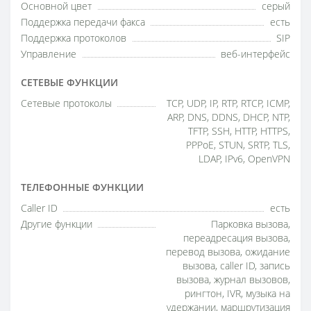
Основной цвет
серый
Поддержка передачи факса
есть
Поддержка протоколов
SIP
Управление
веб-интерфейс
СЕТЕВЫЕ ФУНКЦИИ
Сетевые протоколы
TCP, UDP, IP, RTP, RTCP, ICMP,
ARP, DNS, DDNS, DHCP, NTP,
TFTP, SSH, HTTP, HTTPS,
PPPoE, STUN, SRTP, TLS,
LDAP, IPv6, OpenVPN
ТЕЛЕФОННЫЕ ФУНКЦИИ
Caller ID
есть
Другие функции
Парковка вызова,
переадресация вызова,
перевод вызова, ожидание
вызова, caller ID, запись
вызова, журнал вызовов,
рингтон, IVR, музыка на
удержании, маршрутизация