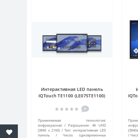
Интерактивная LED панель
IQTouch TE1100 (LE075TE1100)
IQTo
черная
0
Применяемая технология:
При
инфракрасная
Разрешение:
4K UHD
инфра
(3840 x 2160)
Тип:
интерактивная LED
(3840
панель
Число одновременных
Числ