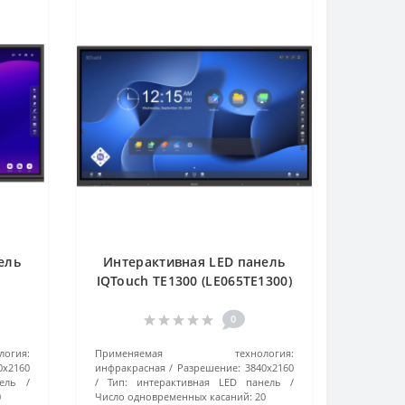
ель
Интерактивная LED панель
IQTouch TE1300 (LE065TE1300)
ный
черная
0
гия:
Применяемая технология:
0x2160
инфракрасная
Разрешение:
3840х2160
ель
Тип:
интерактивная LED панель
0
Число одновременных касаний:
20