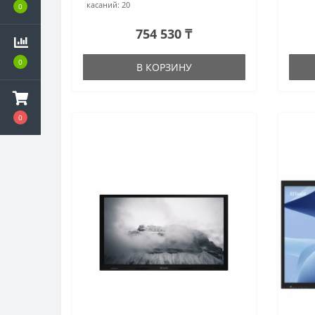
касаний:
20
0
754 530 ₸
0
В КОРЗИНУ
0