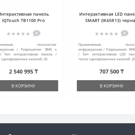
Интерактивная панель
Интерактивная LED пане
IQTouch TB1100 Pro
SMART (IK65R13) черн
098MDTB1100PRO) черный
0
0
меняемая технология:
Применяемая техноло
красная
Разрешение:
3840 x
инфракрасная
Разрешение:
384
Тип:
интерактивная панель
Тип:
интерактивная LED пан
 одновременных касаний:
20
Число одновременных касаний:
2
2 540 995 ₸
707 500 ₸
В КОРЗИНУ
В КОРЗИНУ