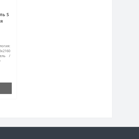
ль S
ая
гия:
0х2160
ель
0