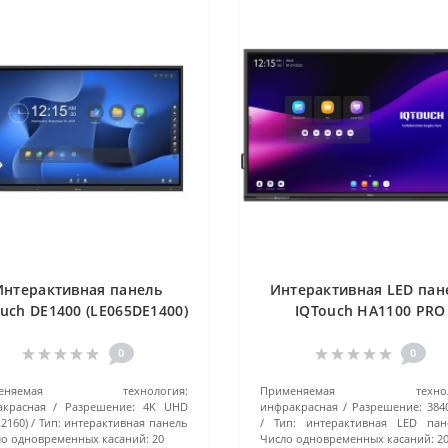
Интерактивная панель
Интерактивная LED пан
uch DE1400 (LE065DE1400)
IQTouch HA1100 PRO
черный
(LE075HA1100 PRO) чер
0
0
меняемая технология:
Применяемая техноло
красная
Разрешение:
4K UHD
инфракрасная
Разрешение:
384
x2160)
Тип:
интерактивная панель
Тип:
интерактивная LED пан
о одновременных касаний:
20
Число одновременных касаний:
2