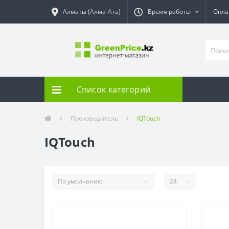
Алматы (Алма-Ата)
Время работы
Опла
Список категорий
Производитель
IQTouch
IQTouch