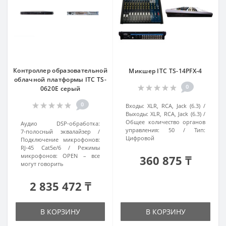
Контроллер образовательной
Микшер ITC TS-14PFX-4
облачной платформы ITC TS-
0
0620E серый
0
Входы:
XLR, RCA, Jack (6.3)
Выходы:
XLR, RCA, Jack (6.3)
Общее количество органов
Аудио DSP‑обработка:
управления:
50
Тип:
7‑полосный эквалайзер
Цифровой
Подключение микрофонов:
RJ‑45 Cat5e/6
Режимы
микрофонов:
OPEN – все
360 875 ₸
могут говорить
2 835 472 ₸
В КОРЗИНУ
В КОРЗИНУ