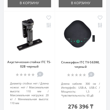
В КОРЗИНУ
В КОРЗИНУ
Акустическая стойка ITC TS-
Спикерфон ITC TV-S63WL
02B черный
черный
0
0
Диаметр стойки:
нет
Длина
Длина кабеля:
300 см
ножки:
нет
Максимальная
Интерфейс:
USB-A, USB-C
высота:
110 мм
Мощность:
1,5
Максимальная нагрузка:
20
Чувствительность:
65 дБ
кг
Минимальная высота:
110 мм
276 396 ₸