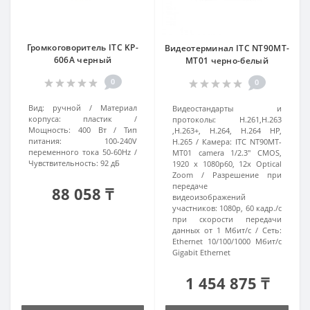
Громкоговоритель ITC KP-
Видеотерминал ITC NT90MT-
606A черный
MT01 черно-белый
0
0
Вид:
ручной
Материал
Видеостандарты и
корпуса:
пластик
протоколы:
H.261,H.263
Мощность:
400 Вт
Тип
,H.263+, H.264, H.264 HP,
питания:
100-240V
H.265
Камера:
ITC NT90MT-
переменного тока 50-60Hz
MT01 camera 1/2.3" CMOS,
Чувствительность:
92 дБ
1920 x 1080p60, 12x Optical
Zoom
Разрешение при
передаче
88 058 ₸
видеоизображений
участников:
1080p, 60 кадр./с
при скорости передачи
данных от 1 Мбит/с
Сеть:
Ethernet 10/100/1000 Мбит/с
Gigabit Ethernet
1 454 875 ₸