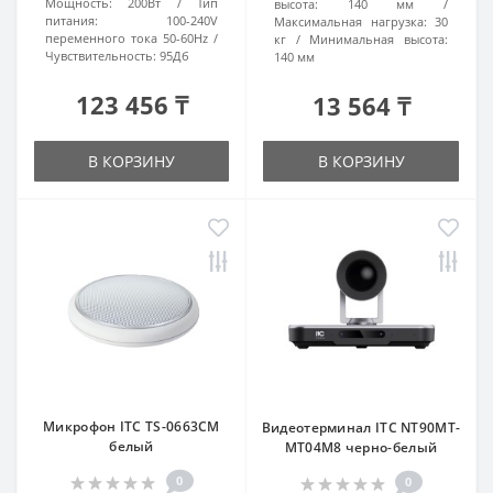
Мощность:
200Вт
Тип
высота:
140 мм
питания:
100-240V
Максимальная нагрузка:
30
переменного тока 50-60Hz
кг
Минимальная высота:
Чувствительность:
95Дб
140 мм
123 456 ₸
13 564 ₸
В КОРЗИНУ
В КОРЗИНУ
Микрофон ITC TS-0663CM
Видеотерминал ITC NT90MT-
белый
MT04M8 черно-белый
0
0