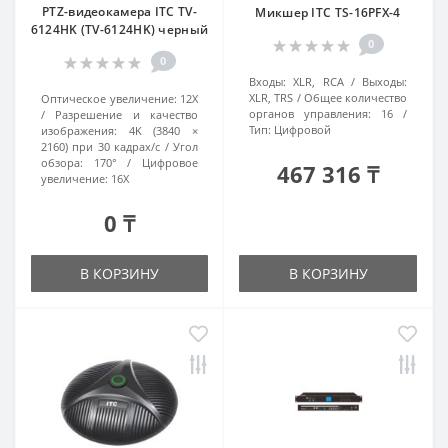
PTZ-видеокамера ITC TV-
Микшер ITC TS-16PFX-4
6124HK (TV-6124HK) черный
0
0
Входы:
XLR, RCA
Выходы:
XLR, TRS
Общее количество
Оптическое увеличение:
12X
органов управления:
16
Разрешение и качество
Тип:
Цифровой
изображения:
4K (3840 ×
2160) при 30 кадрах/с
Угол
обзора:
170°
Цифровое
467 316 ₸
увеличение:
16X
0 ₸
В КОРЗИНУ
В КОРЗИНУ