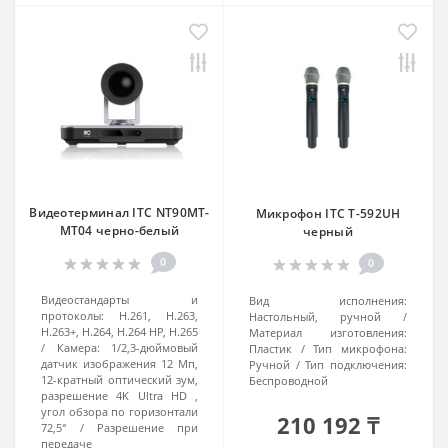
Видеотерминал ITC NT90MT-
Микрофон ITC T-592UH
MT04 черно-белый
черный
0
0
Видеостандарты и
Вид исполнения:
протоколы:
H.261, H.263,
Настольный, ручной
H.263+, H.264, H.264 HP, H.265
Материал изготовления:
Камера:
1/2,3-дюймовый
Пластик
Тип микрофона:
датчик изображения 12 Мп,
Ручной
Тип подключения:
12-кратный оптический зум,
Беспроводной
разрешение 4K Ultra HD ,
угол обзора по горизонтали
210 192 ₸
72,5°
Разрешение при
передаче