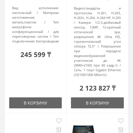
Вид исполнения:
Видеостандарты и
настольный
Материал
протоколы:
H.261, H.263,
изготовления:
H.263+, H.264, H.264 HP, H.265
металл,пластик
Тип
Камера:
1/2.3-дюймовый
микрофона:
сенсор, 12MP, 12-кратный
конференционный / для
оптический зум,
переговорных систем
Тип
разрешение 4K Ultra HD,
подключения:
беспроводная
горизонтальный угол
обзора 72.5°
Разрешение
при передаче
245 599 ₸
видеоизображений
участников:
до 4K
(3840×2160) при 60 кадр./с
Сеть:
1 порт Gigabit Ethernet
(10/100/1000 Мбит/с)
2 123 827 ₸
В КОРЗИНУ
В КОРЗИНУ