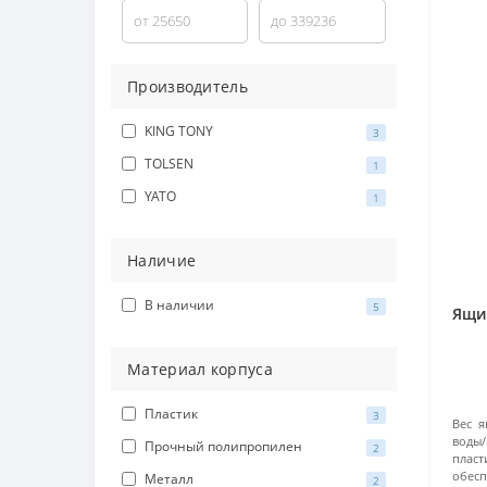
Производитель
KING TONY
3
TOLSEN
1
YATO
1
Наличие
В наличии
5
Ящи
Материал корпуса
Пластик
3
Вес я
воды/
Прочный полипропилен
2
плас
обесп
Металл
2