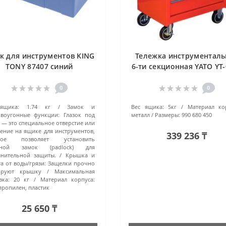
к для инструментов KING
Тележка инструменталь
TONY 87407 синий
6-ти секционная YATO YT
красный
0
0
ящика:
1.74 кг
Замок и
Вес ящика:
5кг
Материал ко
ивоугонные функции:
Глазок под
металл
Размеры:
990 680 450
 — это специальное отверстие или
ение на ящике для инструментов,
339 236 ₸
рое позволяет установить
сной замок (padlock) для
лнительной защиты.
Крышка и
а от воды/грязи:
Защелки прочно
ируют крышку
Максимальная
зка:
20 кг
Материал корпуса:
ропилен, пластик
25 650 ₸