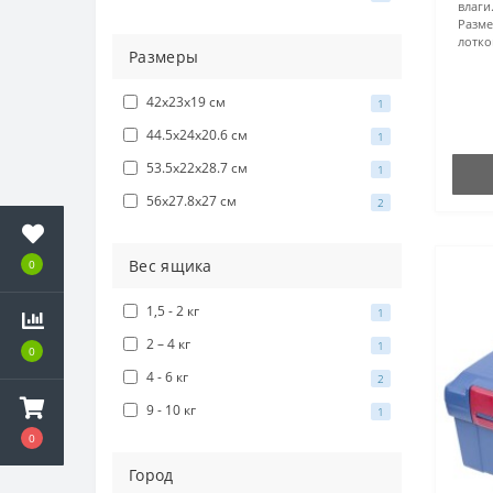
влаги
Разме
лотко
Размеры
42x23x19 см
1
44.5x24x20.6 см
1
53.5х22х28.7 см
1
56х27.8х27 см
2
Вес ящика
0
1,5 - 2 кг
1
2 – 4 кг
1
0
4 - 6 кг
2
9 - 10 кг
1
0
Город