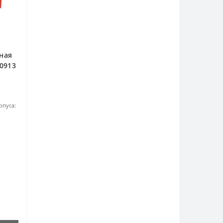
ная
-0913
рпуса: