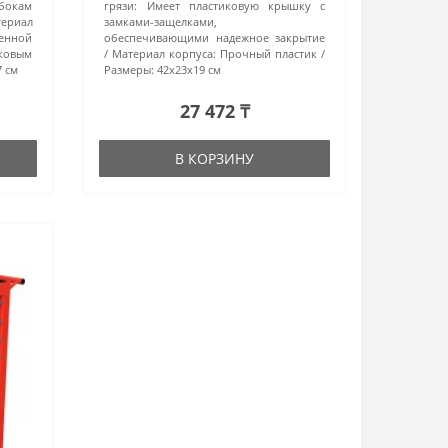
бокам
грязи:
Имеет пластиковую крышку с
ериал
замками-защелками,
енной
обеспечивающими надежное закрытие
овым
Материал корпуса:
Прочный пластик
7 см
Размеры:
42x23x19 см
27 472 ₸
В КОРЗИНУ