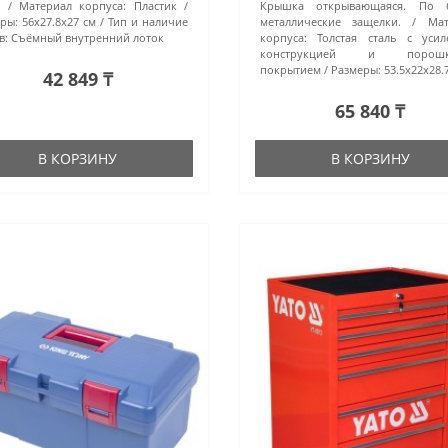
.
Материал корпуса:
Пластик
Крышка открывающаяся. По 
ры:
56х27.8х27 см
Тип и наличие
металлические защелки.
Мат
в:
Съёмный внутренний лоток
корпуса:
Толстая сталь с усил
конструкцией и порошк
покрытием
Размеры:
53.5х22х28.
42 849 ₸
65 840 ₸
В КОРЗИНУ
В КОРЗИНУ