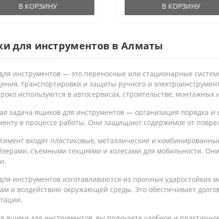
В КОРЗИНУ
В КОРЗИНУ
и для инструментов в Алматы
для инструментов — это переносные или стационарные систем
ения, транспортировки и защиты ручного и электроинструмента
око используются в автосервисах, строительстве, монтажных 
ая задача ящиков для инструментов — организация порядка и 
менту в процессе работы. Они защищают содержимое от повреж
ртимент входят пластиковые, металлические и комбинированны
йзерами, съемными секциями и колесами для мобильности. Они
и.
для инструментов изготавливаются из прочных ударостойких м
кам и воздействию окружающей среды. Это обеспечивает долго
тации.
я ящики для инструментов, вы получаете удобное и практично