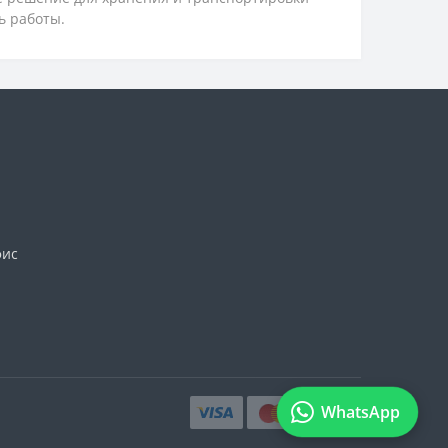
ь работы.
фис
WhatsApp