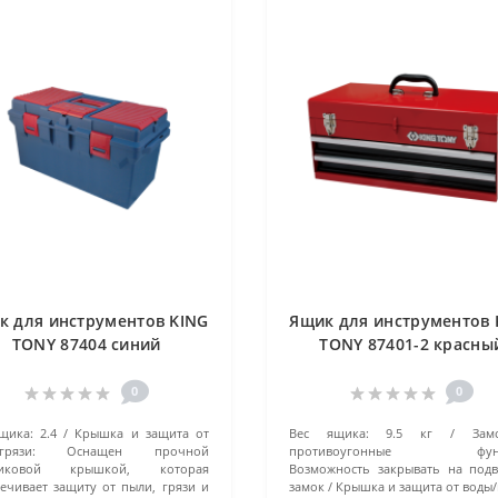
к для инструментов KING
Ящик для инструментов 
TONY 87404 синий
TONY 87401-2 красны
0
0
щика:
2.4
Крышка и защита от
Вес ящика:
9.5 кг
За
грязи:
Оснащен прочной
противоугонные функ
тиковой крышкой, которая
Возможность закрывать на под
ечивает защиту от пыли, грязи и
замок
Крышка и защита от воды/