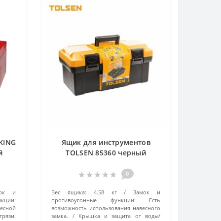
KING
Ящик для инструментов
й
TOLSEN 85360 черный
0
мок и
Вес ящика:
4.58 кг
Замок и
ции:
противоугонные функции:
Есть
весной
возможность использования навесного
грязи:
замка.
Крышка и защита от воды/