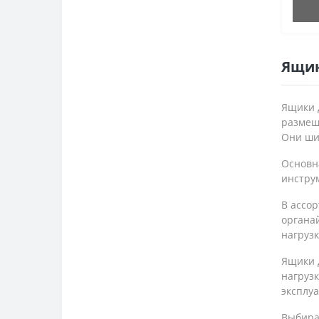
Ящик
Ящики 
размещ
Они шир
Основн
инстру
В ассо
органа
нагрузк
Ящики 
нагруз
эксплуа
Выбира