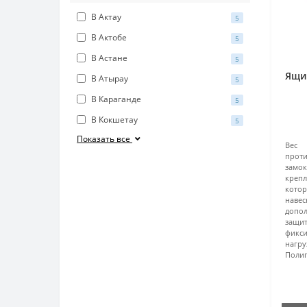
В Актау
5
В Актобе
5
В Астане
5
Ящи
В Атырау
5
В Караганде
5
В Кокшетау
5
Показать все
Вес 
прот
замок
крепл
кото
наве
допо
защит
фикс
нагру
Полип