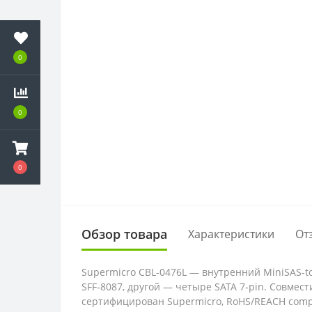
0
0
0
Обзор товара
Характеристики
От
Supermicro CBL‑0476L — внутренний MiniSAS-to
SFF‑8087, другой — четыре SATA 7‑pin. Совмест
сертифицирован Supermicro, RoHS/REACH comp