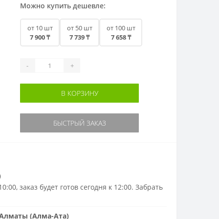
Можно купить дешевле:
от 10 шт
от 50 шт
от 100 шт
7 900 ₸
7 739 ₸
7 658 ₸
-
+
В КОРЗИНУ
БЫСТРЫЙ ЗАКАЗ
)
0:00, заказ будет готов сегодня к 12:00. Забрать
Алматы (Алма-Ата)