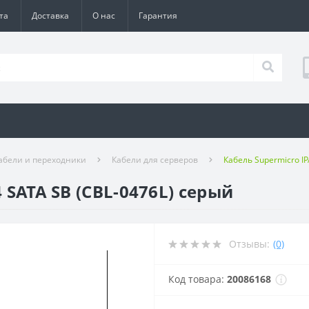
та
Доставка
О нас
Гарантия
абели и переходники
Кабели для серверов
Кабель Supermicro IP
4 SATA SB (CBL-0476L) серый
Отзывы:
(0)
Код товара:
20086168