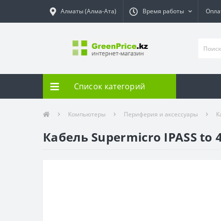
Алматы (Алма-Ата)
Время работы
Опла
Список категорий
Компьютеры
Периферия и аксессуары
К
Кабель Supermicro IPASS to 