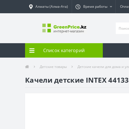
Алматы (Алма-Ата)
Время работы
Опла
Список категорий
Детские товары
Детские качели для дома и у
Качели детские INTEX 4413