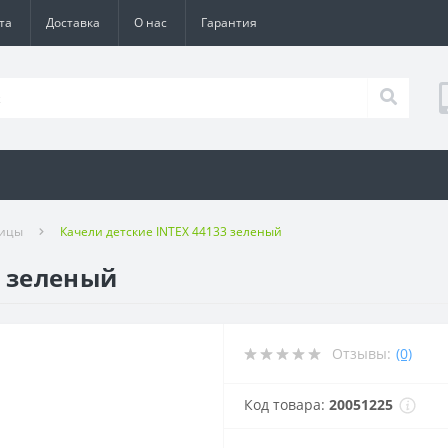
та
Доставка
О нас
Гарантия
лицы
Качели детские INTEX 44133 зеленый
3 зеленый
Отзывы:
(0)
Код товара:
20051225