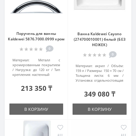
Поручень для ванны
Ванна Kaldewei Cayono
Kaldewei 5876.7000.0999 хром
(274700010001) белый (БЕЗ
НОЖЕК)
0
0
Материал:
Металл с
хромированным покрытием
Материал:
акрил
Объём:
Нагрузка:
до 120 кг
Тип
159 л
Размеры:
150 × 70 см
крепления:
настенный
Толщина листа:
6 мм
Установка:
отдельностоящая
213 350 ₸
349 080 ₸
В КОРЗИНУ
В КОРЗИНУ