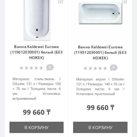
Ванна Kaldewei Eurowa
Ванна Kaldewei Eurowa
(119612030001) белый (БЕЗ
(119512030001) белый (БЕЗ
НОЖЕК)
НОЖЕК)
0
0
Материал:
сталь-эмаль
Материал:
акрил
Объём:
Объём:
131 л
Размеры:
150
121 л
Размеры:
140 × 70 см
× 70 см
Толщина листа:
6
Толщина листа:
6 мм
мм
Установка:
Установка:
пристенный
встраиваемый
99 660 ₸
99 660 ₸
В КОРЗИНУ
В КОРЗИНУ