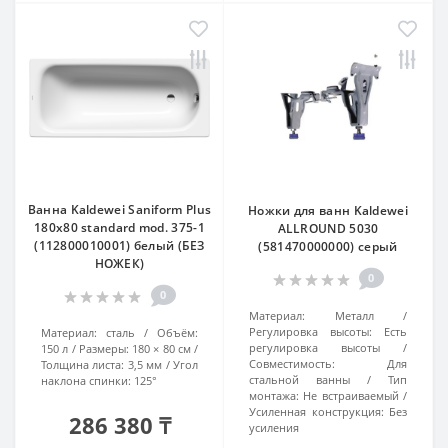
Ванна Kaldewei Saniform Plus
Ножки для ванн Kaldewei
180x80 standard mod. 375-1
ALLROUND 5030
(112800010001) белый (БЕЗ
(581470000000) серый
НОЖЕК)
0
0
Материал:
Металл
Регулировка высоты:
Есть
Материал:
сталь
Объём:
регулировка высоты
150 л
Размеры:
180 × 80 см
Совместимость:
Для
Толщина листа:
3,5 мм
Угол
стальной ванны
Тип
наклона спинки:
125°
монтажа:
Не встраиваемый
Усиленная конструкция:
Без
286 380 ₸
усиления