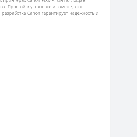
х принтерах Canon PIXMA. Он поглощает
. Простой в установке и замене, этот
 разработка Canon гарантирует надёжность и