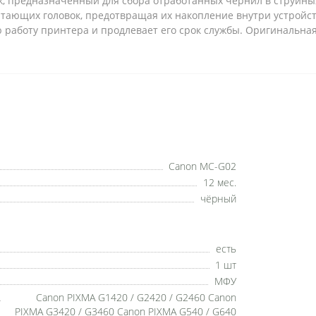
, предназначенный для сбора отработанных чернил в струйны
тающих головок, предотвращая их накопление внутри устройства
 работу принтера и продлевает его срок службы. Оригинальная
Canon MC-G02
12 мес.
чёрный
есть
1 шт
МФУ
Canon PIXMA G1420 / G2420 / G2460 Canon
PIXMA G3420 / G3460 Canon PIXMA G540 / G640