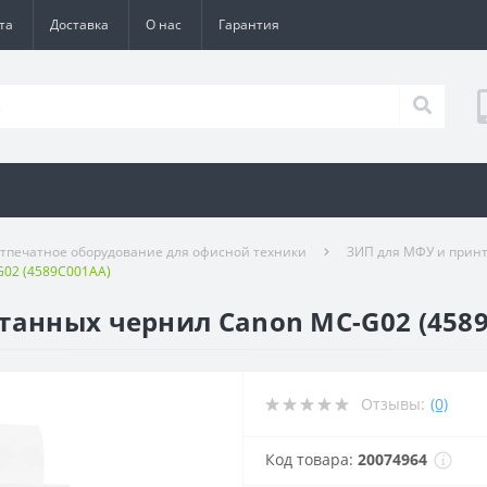
та
Доставка
О нас
Гарантия
тпечатное оборудование для офисной техники
ЗИП для МФУ и прин
G02 (4589C001AA)
танных чернил Canon MC-G02 (458
Отзывы:
(0)
Код товара:
20074964