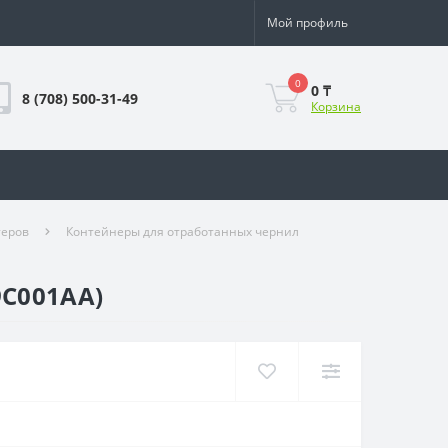
Мой профиль
0
0 ₸
8 (708) 500-31-49
Корзина
теров
Контейнеры для отработанных чернил
9C001AA)