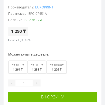
Производитель:
EUROPRINT
Партномер:
EPC-CF451A
Наличие:
В наличии
1 290 ₸
Цена с НДС 16%
Можно купить дешевле:
от 10 шт
от 50 шт
от 100 шт
1 264 ₸
1 238 ₸
1 226 ₸
-
+
В КОРЗИНУ