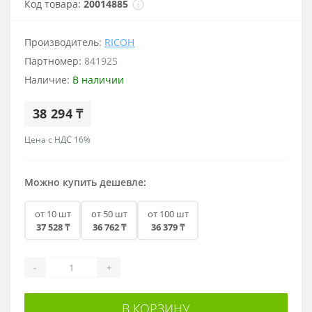
Код товара:
20014885
Производитель:
RICOH
Партномер:
841925
Наличие:
В наличии
38 294 ₸
Цена с НДС 16%
Можно купить дешевле:
от 10 шт
от 50 шт
от 100 шт
37 528 ₸
36 762 ₸
36 379 ₸
-
+
В КОРЗИНУ