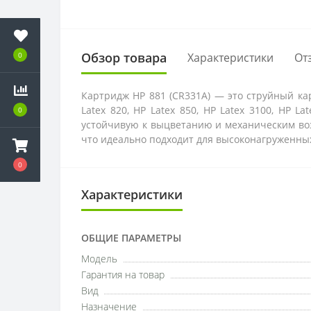
Обзор товара
Характеристики
От
0
Картридж HP 881 (CR331A) — это струйный к
Latex 820, HP Latex 850, HP Latex 3100, HP La
0
устойчивую к выцветанию и механическим возд
что идеально подходит для высоконагруженны
0
Характеристики
ОБЩИЕ ПАРАМЕТРЫ
Модель
Гарантия на товар
Вид
Назначение