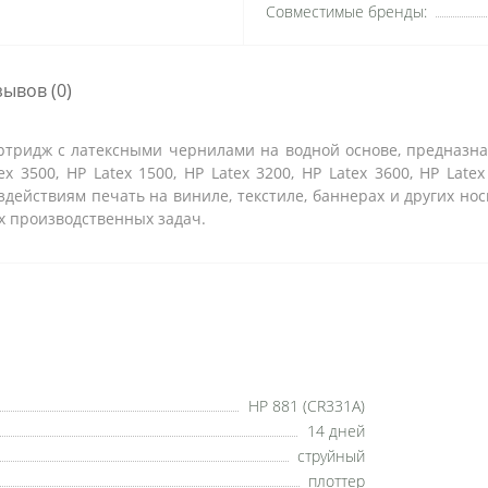
Совместимые бренды:
зывов (0)
артридж с латексными чернилами на водной основе, предназ
tex 3500, HP Latex 1500, HP Latex 3200, HP Latex 3600, HP Lat
ействиям печать на виниле, текстиле, баннерах и других нос
х производственных задач.
HP 881 (CR331A)
14 дней
струйный
плоттер