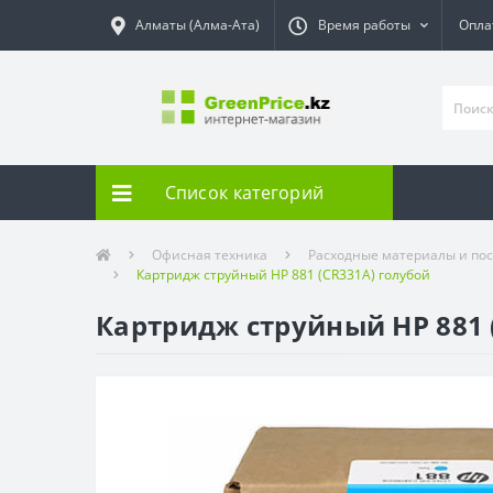
Алматы (Алма-Ата)
Время работы
Опла
Список категорий
Офисная техника
Расходные материалы и пос
Картридж струйный HP 881 (CR331A) голубой
Картридж струйный HP 881 