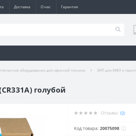
та
Доставка
О нас
Гарантия
тпечатное оборудование для офисной техники
ЗИП для МФУ и прин
(CR331A) голубой
Отзывы:
(0)
Код товара:
20075098