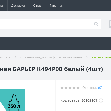
та
Доставка
О нас
Гарантия
редметы
Сменные модули для фильтров-кувшинов
Кассета фил
ая БАРЬЕР К494Р00 белый (4шт)
Отзывы:
(0)
Код товара:
20105109