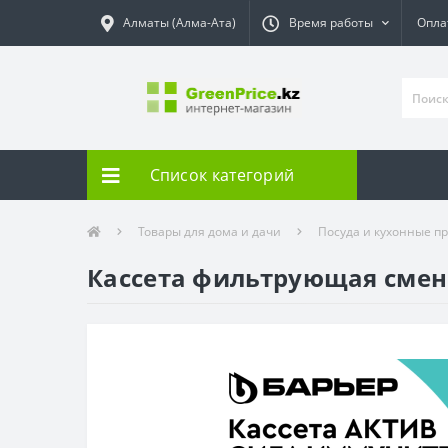
Алматы (Алма-Ата)
Время работы
Опла
Список категорий
Товары для дома и дачи
Посуда и кухонные п
Кассета фильтрующая сменн