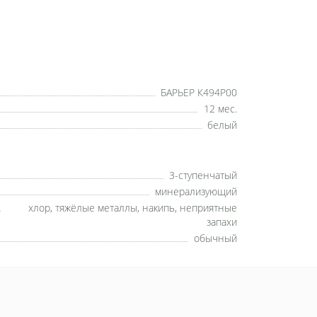
БАРЬЕР К494Р00
12 мес.
белый
3-ступенчатый
минерализующий
хлор, тяжёлые металлы, накипь, неприятные
запахи
обычный