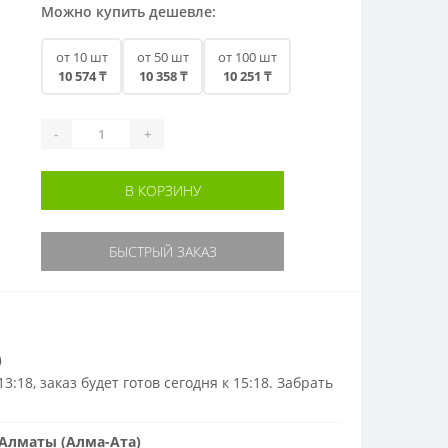
Можно купить дешевле:
от 10 шт
от 50 шт
от 100 шт
10 574 ₸
10 358 ₸
10 251 ₸
-
+
В КОРЗИНУ
БЫСТРЫЙ ЗАКАЗ
)
3:18, заказ будет готов сегодня к 15:18. Забрать
Алматы (Алма-Ата)