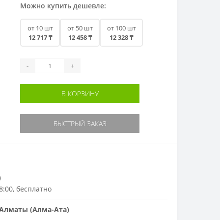
Можно купить дешевле:
от 10 шт
от 50 шт
от 100 шт
12 717 ₸
12 458 ₸
12 328 ₸
-
+
В КОРЗИНУ
БЫСТРЫЙ ЗАКАЗ
)
18:00, бесплатно
Алматы (Алма-Ата)