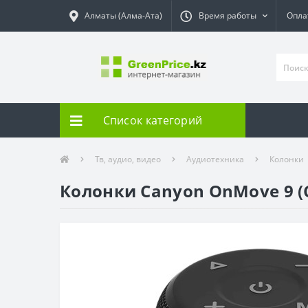
Алматы (Алма-Ата)
Время работы
Опла
Список категорий
Тв, аудио, видео
Аудиотехника
Колонки
Колонки Canyon OnMove 9 (