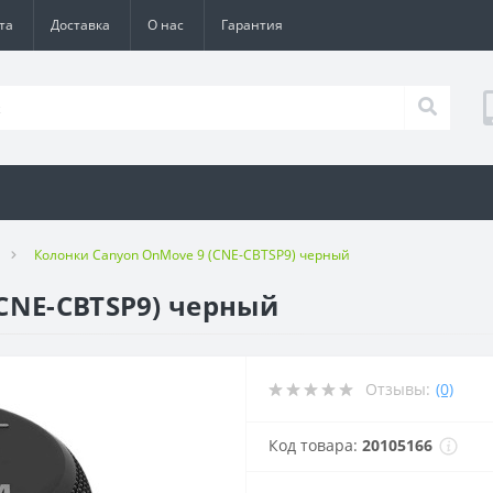
та
Доставка
О нас
Гарантия
Колонки Canyon OnMove 9 (CNE-CBTSP9) черный
CNE-CBTSP9) черный
Отзывы:
(0)
Код товара:
20105166