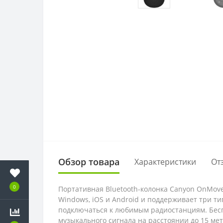
Обзор товара
Характеристики
От
0
Портативная Bluetooth-колонка Canyon OnMove
Windows, iOS и Android и поддерживает три ти
подключаться к любимым радиостанциям. Бесп
музыкального сигнала на расстоянии до 15 м