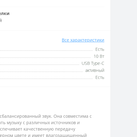
елки
й
Все характеристики
Есть
10 Вт
USB Type-C
активный
Есть
 сбалансированный звук. Она совместима с
шать музыку с различных источников и
еспечивает качественную передачу
 черном цвете и имеет влагозащищенный