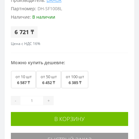
Производитель:
DAHUA
Партномер:
DH-SF1008L
Наличие:
В наличии
6 721 ₸
Цена с НДС 16%
Можно купить дешевле:
от 10 шт
от 50 шт
от 100 шт
6 587 ₸
6 452 ₸
6 385 ₸
-
+
В КОРЗИНУ