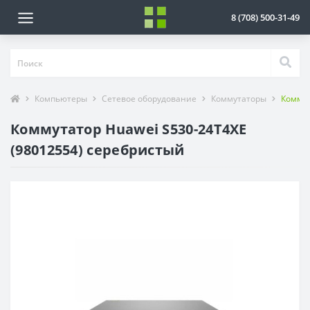
8 (708) 500-31-49
Компьютеры
Сетевое оборудование
Коммутаторы
Коммут
Коммутатор Huawei S530-24T4XE
(98012554) серебристый