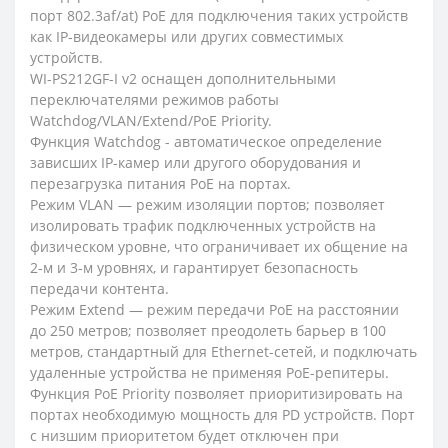
порт 802.3af/at) PoE для подключения таких устройств
как IP-видеокамеры или других совместимых
устройств.
WI-PS212GF-I v2 оснащен дополнительными
переключателями режимов работы
Watchdog/VLAN/Extend/PoE Priority.
Функция Watchdog - автоматическое определение
зависших IP-камер или другого оборудования и
перезагрузка питания PoE на портах.
Режим VLAN — режим изоляции портов; позволяет
изолировать трафик подключенных устройств на
физическом уровне, что ограничивает их общение на
2-м и 3-м уровнях, и гарантирует безопасность
передачи контента.
Режим Extend — режим передачи PoE на расстоянии
до 250 метров; позволяет преодолеть барьер в 100
метров, стандартный для Ethernet-сетей, и подключать
удаленные устройства не применяя PoE-репитеры.
Функция PoE Priority позволяет приоритизировать на
портах необходимую мощность для PD устройств. Порт
с низшим приоритетом будет отключен при