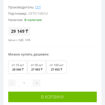
Производитель:
CET
Партномер:
CET511001U
Наличие:
В наличии
29 149 ₸
Цена с НДС 16%
Можно купить дешевле:
от 10 шт
от 50 шт
от 100 шт
28 566 ₸
27 983 ₸
27 692 ₸
-
+
В КОРЗИНУ