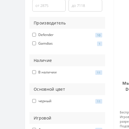
Производитель
Defender
10
Gamdias
1
Наличие
В наличии
11
Мы
Основной цвет
D
черный
11
Бесп
Игров
Игровой
разр
Подсв