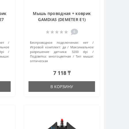
рик
Мышь проводная + коврик
27
GAMDIAS (DEMETER E1)
черный
0
нет
Беспроводное подключение:
нет
льное
Игровой комплект:
да
Максимальное
dpi
разрешение датчика:
3200 dpi
мыши:
Подсветка:
многоцветная
Тип мыши:
оптическая
7 118 ₸
В КОРЗИНУ