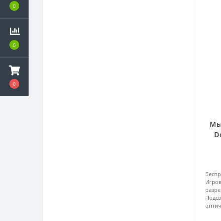
0
0
0
Мы
D
Бесп
Игров
разр
Подсв
оптич