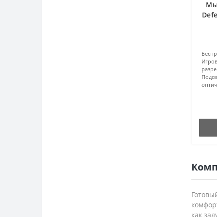
Мы
Def
Бесп
Игров
разр
Подсв
оптич
Комп
Готовый
комфорт
как зад