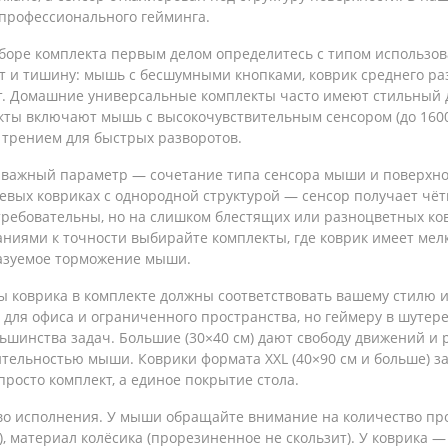
 профессионального гейминга.
боре комплекта первым делом определитесь с типом использо
т и тишину: мышь с бесшумными кнопками, коврик среднего раз
. Домашние универсальные комплекты часто имеют стильный д
кты включают мышь с высокочувствительным сенсором (до 16000
 трением для быстрых разворотов.
 важный параметр — сочетание типа сенсора мыши и поверхно
невых ковриках с однородной структурой — сенсор получает чё
ребовательны, но на слишком блестящих или разноцветных ковр
ниями к точности выбирайте комплекты, где коврик имеет мел
азуемое торможение мыши.
 коврика в комплекте должны соответствовать вашему стилю и
для офиса и ограниченного пространства, но геймеру в шутере 
ьшинства задач. Большие (30×40 см) дают свободу движений и 
ительностью мыши. Коврики формата XXL (40×90 см и больше) з
просто комплект, а единое покрытие стола.
во исполнения. У мыши обращайте внимание на количество прог
), материал колёсика (прорезиненное не скользит). У коврика