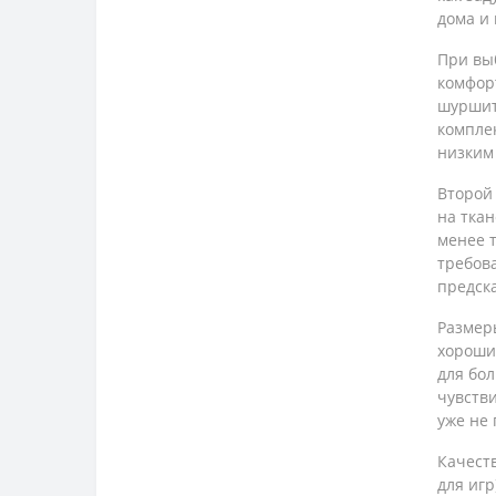
дома и
При вы
комфор
шуршит
компле
низким
Второй
на тка
менее т
требова
предск
Размеры
хороши 
для бол
чувств
уже не 
Качест
для игр