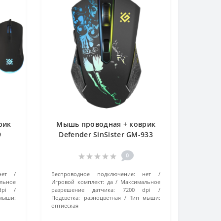
рик
Мышь проводная + коврик
9
Defender SinSister GM-933
черный
0
нет
Беспроводное подключение:
нет
льное
Игровой комплект:
да
Максимальное
pi
разрешение датчика:
7200 dpi
мыши:
Подсветка:
разноцветная
Тип мыши:
оптиеская