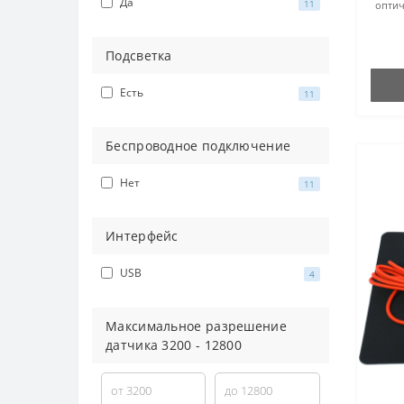
Да
11
оптич
Подсветка
Есть
11
Беспроводное подключение
Нет
11
Интерфейс
USB
4
Максимальное разрешение
датчика
3200
-
12800