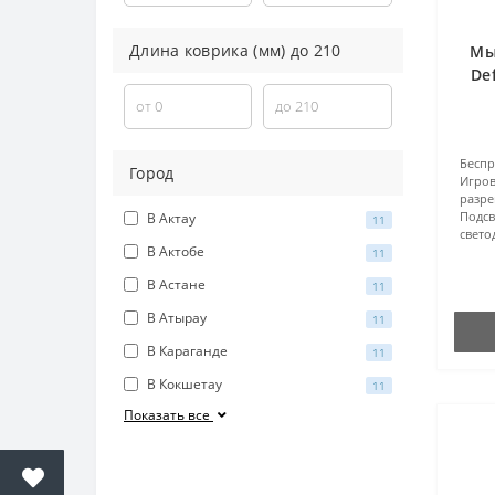
Длина коврика (мм) до
210
Мы
De
Бесп
Город
Игров
разр
Подсв
В Актау
11
свето
В Актобе
11
В Астане
11
В Атырау
11
В Караганде
11
В Кокшетау
11
Показать все