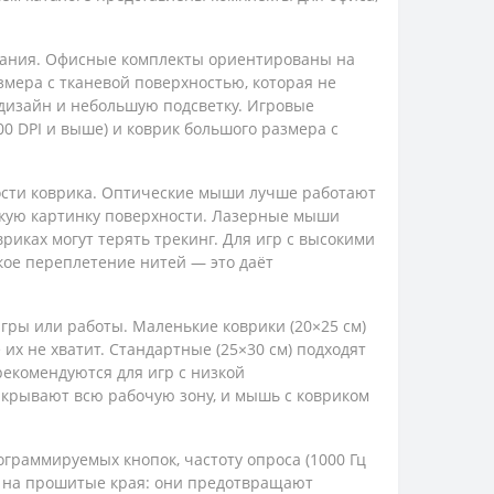
вания. Офисные комплекты ориентированы на
мера с тканевой поверхностью, которая не
изайн и небольшую подсветку. Игровые
 DPI и выше) и коврик большого размера с
сти коврика. Оптические мыши лучше работают
ткую картинку поверхности. Лазерные мыши
иках могут терять трекинг. Для игр с высокими
кое переплетение нитей — это даёт
гры или работы. Маленькие коврики (20×25 см)
их не хватит. Стандартные (25×30 см) подходят
рекомендуются для игр с низкой
акрывают всю рабочую зону, и мышь с ковриком
раммируемых кнопок, частоту опроса (1000 Гц
 — на прошитые края: они предотвращают