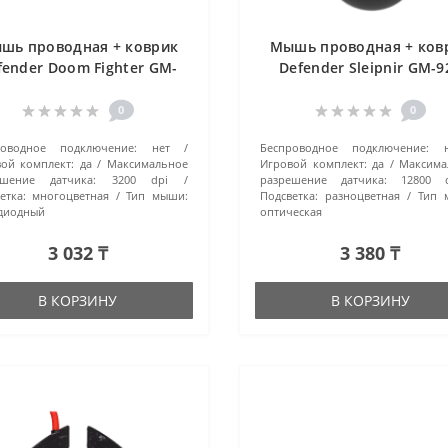
шь проводная + коврик
Мышь проводная + ков
fender Doom Fighter GM-
Defender Sleipnir GM-9
260L (52260) черный
черный
0
0
роводное подключение:
нет
Беспроводное подключение:
ой комплект:
да
Максимальное
Игровой комплект:
да
Максима
ешение датчика:
3200 dpi
разрешение датчика:
12800 
етка:
многоцветная
Тип мыши:
Подсветка:
разноцветная
Тип 
диодный
оптическая
3 032 ₸
3 380 ₸
В КОРЗИНУ
В КОРЗИНУ