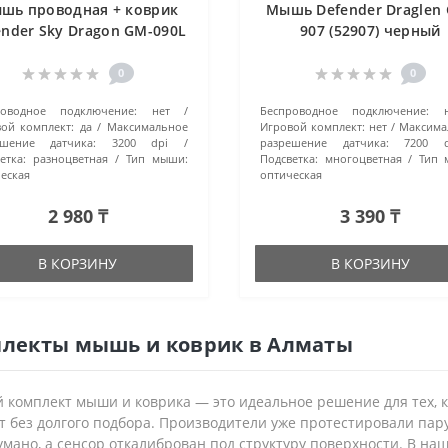
шь проводная + коврик
Мышь Defender Draglen
ender Sky Dragon GM-090L
907 (52907) черный
черный
0
0
роводное подключение:
нет
Беспроводное подключение:
ой комплект:
да
Максимальное
Игровой комплект:
нет
Максима
ешение датчика:
3200 dpi
разрешение датчика:
7200 d
етка:
разноцветная
Тип мыши:
Подсветка:
многоцветная
Тип 
еская
оптическая
2 980 ₸
3 390 ₸
В КОРЗИНУ
В КОРЗИНУ
лекты мышь и коврик в Алматы
 комплект мыши и коврика — это идеальное решение для тех, 
 без долгого подбора. Производители уже протестировали пару
умано, а сенсор откалиброван под структуру поверхности. В на