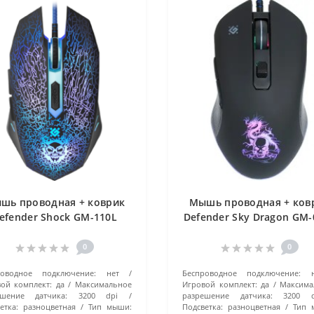
шь проводная + коврик
Мышь проводная + ков
efender Shock GM-110L
Defender Sky Dragon GM-
(52110) черный
черный
0
0
роводное подключение:
нет
Беспроводное подключение:
ой комплект:
да
Максимальное
Игровой комплект:
да
Максима
ешение датчика:
3200 dpi
разрешение датчика:
3200 d
етка:
разноцветная
Тип мыши:
Подсветка:
разноцветная
Тип 