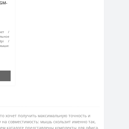
 GM-
нет
льное
pi
мыши:
кто хочет получить максимальную точность и
 на совместимость: мышь скользит именно так,
шем каталоге представлены комплекты для офиса,