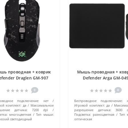
шь проводная + коврик
Мышь проводная + ков
efender Draglen GM-907
Defender Arga GM-04
черный
черный
0
0
роводное подключение:
нет
Беспроводное подключение:
ой комплект:
да
Максимальное
Игровой комплект:
да
Максима
ешение датчика:
7200 dpi
разрешение датчика:
3600 d
етка:
многоцветная
Тип мыши:
Подсветка:
разноцветная
Тип 
еский светодиодный
оптическая