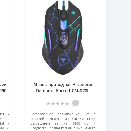
рик
Мышь проводная + коврик
090L
Defender Forced GM-020L
черный
0
нет
Беспроводное подключение:
нет
льное
Игровой комплект:
да
Максимальное
pi
разрешение датчика:
3200 dpi
мыши:
Подсветка:
разноцветная
Тип мыши: