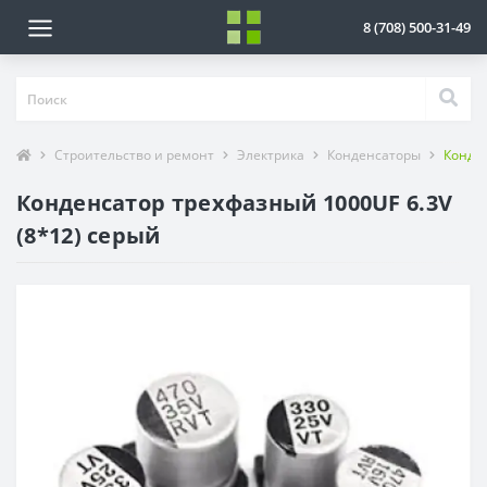
8 (708) 500-31-49
Строительство и ремонт
Электрика
Конденсаторы
Конден
Конденсатор трехфазный 1000UF 6.3V
(8*12) серый