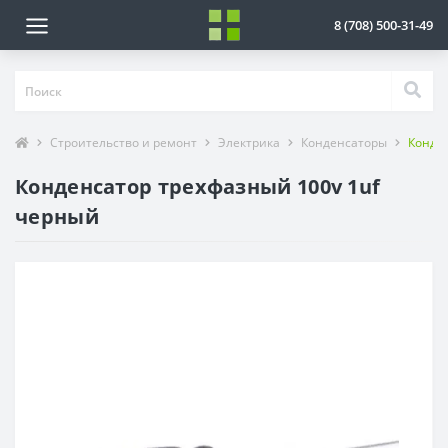
8 (708) 500-31-49
Строительство и ремонт
Электрика
Конденсаторы
Конден
Конденсатор трехфазный 100v 1uf
черный