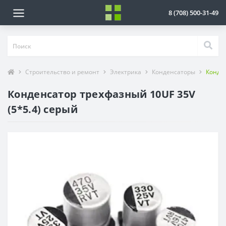
8 (708) 500-31-49
Строительство и ремонт
Электрика
Конденсаторы
Конден
Конденсатор трехфазный 10UF 35V
(5*5.4) серый