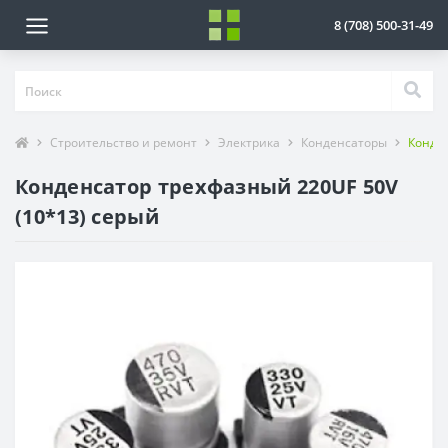
8 (708) 500-31-49
Строительство и ремонт
Электрика
Конденсаторы
Конден
Конденсатор трехфазный 220UF 50V
(10*13) серый