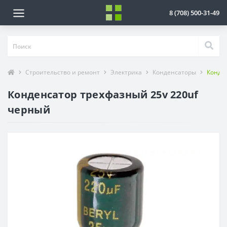
8 (708) 500-31-49
Строительство и ремонт
Электрика
Конденсаторы
Конден
Конденсатор трехфазный 25v 220uf
черный