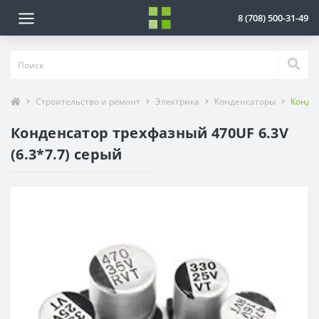
8 (708) 500-31-49
Строительство и ремонт
Электрика
Конденсаторы
Конден
Конденсатор трехфазный 470UF 6.3V
(6.3*7.7) серый