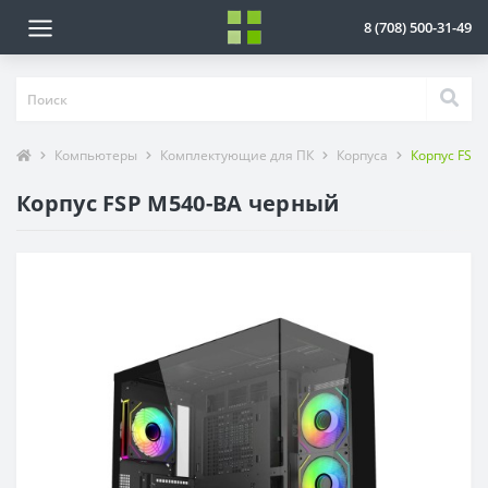
8 (708) 500-31-49
Компьютеры
Комплектующие для ПК
Корпуса
Корпус FSP
Корпус FSP M540-BA черный