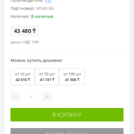
Производитель:
FSP
Партномер:
M540-BA
Наличие:
В наличии
43 480 ₸
Цена с НДС 16%
Можно купить дешевле:
от 10 шт
от 50 шт
от 100 шт
42 610 ₸
41 741 ₸
41 306 ₸
-
+
В КОРЗИНУ