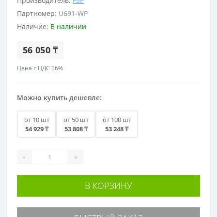
Производитель:
FSP
Партномер:
U691-WP
Наличие:
В наличии
56 050 ₸
Цена с НДС 16%
Можно купить дешевле:
от 10 шт
от 50 шт
от 100 шт
54 929 ₸
53 808 ₸
53 248 ₸
-
+
В КОРЗИНУ