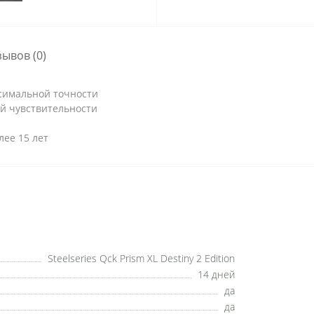
зывов (0)
симальной точности
ой чувствительности
ее 15 лет
Steelseries Qck Prism XL Destiny 2 Edition
14 дней
да
да