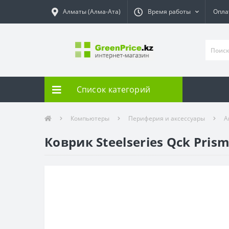
Алматы (Алма-Ата)
Время работы
Опла
Список категорий
Компьютеры
Периферия и аксессуары
А
Коврик Steelseries Qck Prism