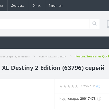
та
Доставка
О нас
Гарантия
ксессуары для мыши
Коврики для мыши
Коврик Steelseries Qck 
 XL Destiny 2 Edition (63796) серый
Отзывы:
(0)
Код товара:
20017478