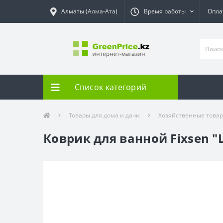
Алматы (Алма-Ата)
Время работы
Опла
Список категорий
Товары для дома и дачи
Хозяйственные това
Коврик для ванной Fixsen "