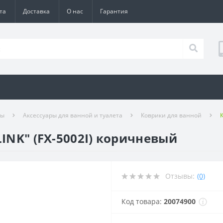
та
Доставка
О нас
Гарантия
ры
Аксессуары для ванной и туалета
Коврики для ванной
LINK" (FX-5002I) коричневый
Отзывы:
(0)
Код товара:
20074900