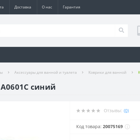
та
Доставка
О нас
Гарантия
ры
Аксессуары для ванной и туалета
Коврики для ванной
MA0601C синий
Отзывы:
(0)
Код товара:
20075169