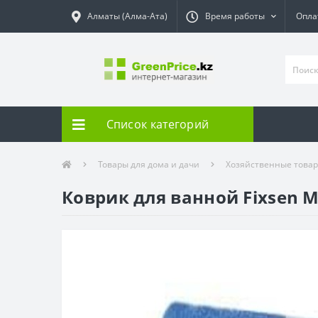
Алматы (Алма-Ата)
Время работы
Опла
Список категорий
Товары для дома и дачи
Хозяйственные това
Коврик для ванной Fixsen 