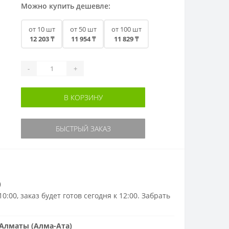
Можно купить дешевле:
от 10 шт
от 50 шт
от 100 шт
12 203 ₸
11 954 ₸
11 829 ₸
-
+
В КОРЗИНУ
БЫСТРЫЙ ЗАКАЗ
)
0:00, заказ будет готов сегодня к 12:00. Забрать
Алматы (Алма-Ата)