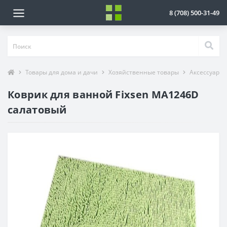
8 (708) 500-31-49
Товары для дома и дачи
Хозяйственные товары
Аксессуары 
Коврик для ванной Fixsen MA1246D
салатовый