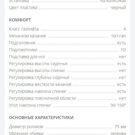
Установка
на колесиках
Цвет пластика
черный
КОМФОРТ
Класс газлифта
4
Механизм качания
топ-ган
Подголовник
есть
Подлокотники
1D
Подставка для ног
нет
Регулировка высоты сиденья
есть
Регулировка высоты спинки
нет
Регулировка глубины сиденья
нет
Регулировка жесткости качания
есть
Регулировка наклона спинки
есть
Регулировка поясничной области
нет
Угол наклона спинки
90-150°
ОСНОВНЫЕ ХАРАКТЕРИСТИКИ
Диаметр роликов
75 мм
Материал обивки
экокожа