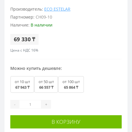
Производитель:
ECO ESTELAR
Партномер:
CH09-10
Наличие:
В наличии
69 330 ₸
Цена с НДС 16%
Можно купить дешевле:
от 10 шт
от 50 шт
от 100 шт
67 943 ₸
66 557 ₸
65 864 ₸
-
+
В КОРЗИНУ