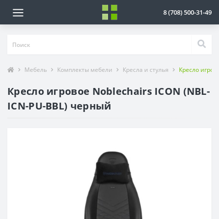
8 (708) 500-31-49
Мебель
Комплекты мебели
Кресла и стулья
Кресло игров
Кресло игровое Noblechairs ICON (NBL-
ICN-PU-BBL) черный