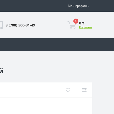
Мой профиль
0
0 ₸
8 (708) 500-31-49
Корзина
й