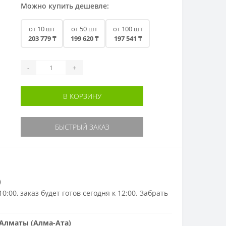
Можно купить дешевле:
от 10 шт
от 50 шт
от 100 шт
203 779 ₸
199 620 ₸
197 541 ₸
-
+
В КОРЗИНУ
БЫСТРЫЙ ЗАКАЗ
)
0:00, заказ будет готов сегодня к 12:00. Забрать
Алматы (Алма-Ата)