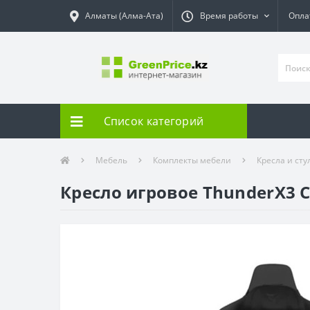
Алматы (Алма-Ата)
Время работы
Опла
Список категорий
Мебель
Комплекты мебели
Кресла и сту
Кресло игровое ThunderX3 C